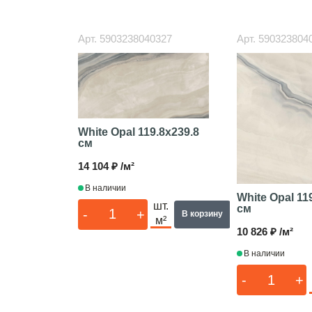
Арт.
5903238040327
Арт.
590323804
White Opal
119.8x239.8
см
14 104 ₽ /м²
В наличии
White Opal
11
шт.
см
-
+
В корзину
м²
10 826 ₽ /м²
В наличии
-
+