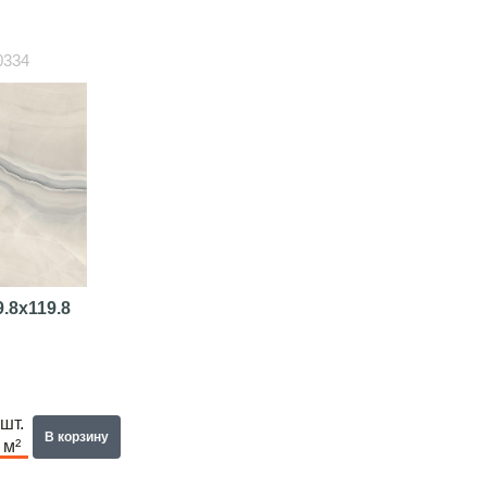
0334
9.8x119.8
шт.
В корзину
м²