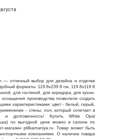
вгуста
in — отличный выбор для дизайна и отделки
обный форматы: 119.8x239.8 см, 119.8x119.8
ной, для гостиной, для коридора, для кухни.
 оснащения производства позволили создать
щими характеристиками: цвет - белый, серый,
применение - стены, пол, который сочетает в
ту и долговечность! Купить White Opal
льша) по выгодной цене можно в салоне по
т-магазин plitkamaniya.ru. Товар может быть
ранспортными компаниями. О наличии товара