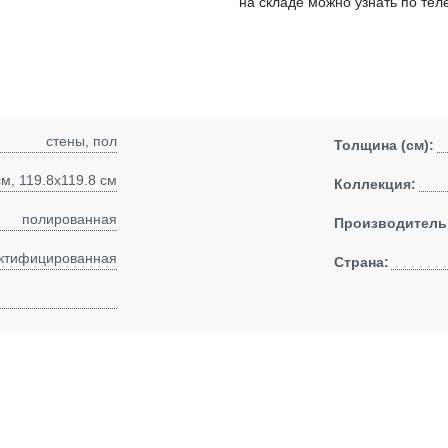
на складе можно узнать по тел
стены, пол
Толщина (см):
см, 119.8x119.8 см
Коллекция:
полированная
Производитель
ктифицированная
Страна: