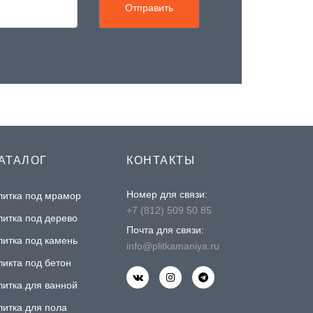
Отправить
АТАЛОГ
КОНТАКТЫ
Номер для связи:
литка под мрамор
+7 (812) 509 50 85
литка под дерево
Почта для связи:
литка под камень
info@plitkamaniya.ru
ликта под бетон
литка для ванной
литка для пола