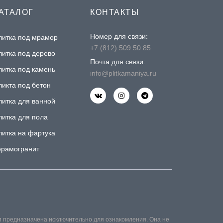
АТАЛОГ
КОНТАКТЫ
Номер для связи:
литка под мрамор
+7 (812) 509 50 85
литка под дерево
Почта для связи:
литка под камень
info@plitkamaniya.ru
ликта под бетон
литка для ванной
литка для пола
литка на фартука
ерамогранит
и предназначена исключительно для ознакомления. Она не