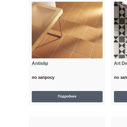
Antislip
Art D
по запросу
по за
Подробнее