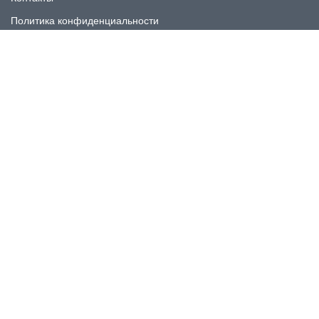
Политика конфиденциальности
КАТАЛОГ
Плитка под мрамор
Плитка под дерево
Плитка под камень
Пликта под бетон
Плитка для ванной
Плитка для пола
Плитка на фартука
Керамогранит
КОНТАКТЫ
Номер для связи: