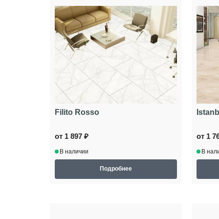
Filito Rosso
Istanb
от 1 897 ₽
от 1 7
В наличии
В нал
Подробнее