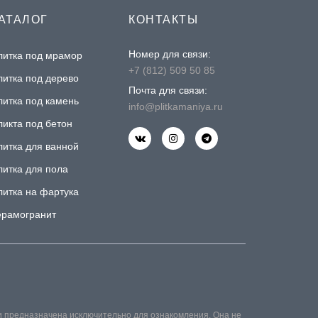
АТАЛОГ
КОНТАКТЫ
Номер для связи:
литка под мрамор
+7 (812) 509 50 85
литка под дерево
Почта для связи:
литка под камень
info@plitkamaniya.ru
ликта под бетон
литка для ванной
литка для пола
литка на фартука
ерамогранит
и предназначена исключительно для ознакомления. Она не