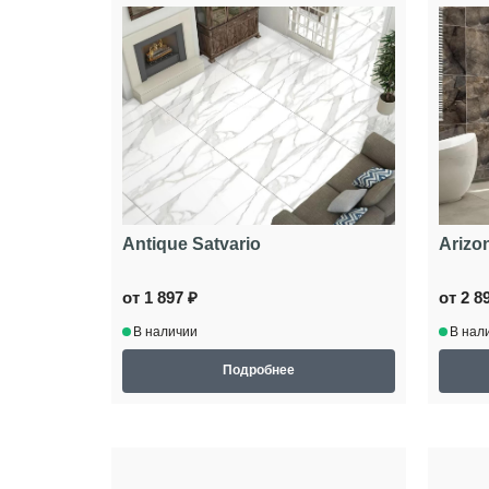
Antique Satvario
Arizo
от 1 897 ₽
от 2 8
В наличии
В нал
Подробнее