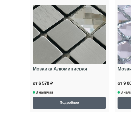
Мозаика Алюминиевая
Мозаи
от 6 578 ₽
от 9 0
В наличии
В нал
Подробнее