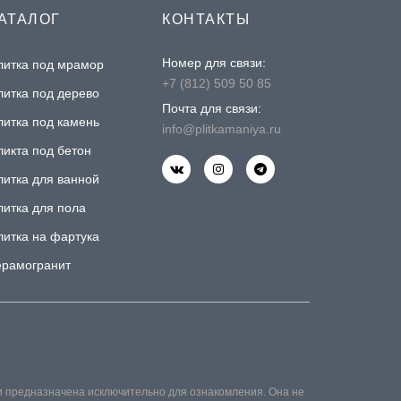
АТАЛОГ
КОНТАКТЫ
Номер для связи:
литка под мрамор
+7 (812) 509 50 85
литка под дерево
Почта для связи:
литка под камень
info@plitkamaniya.ru
ликта под бетон
литка для ванной
литка для пола
литка на фартука
ерамогранит
и предназначена исключительно для ознакомления. Она не