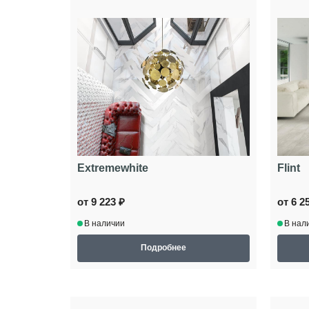
Extremewhite
Flint
от 9 223 ₽
от 6 2
В наличии
В нал
Подробнее