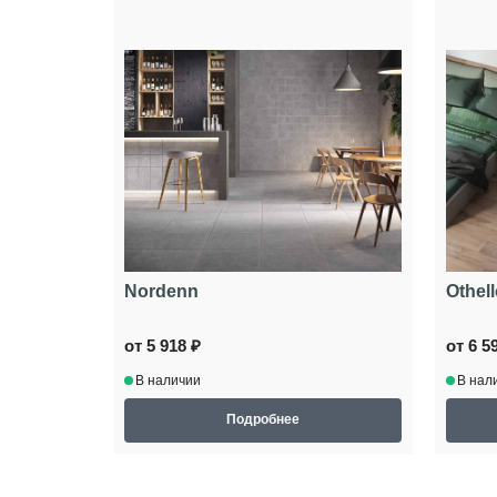
Nordenn
Othel
от 5 918 ₽
от 6 5
В наличии
В нал
Подробнее