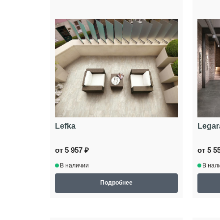
Lefka
Legar
от 5 957 ₽
от 5 5
В наличии
В нал
Подробнее