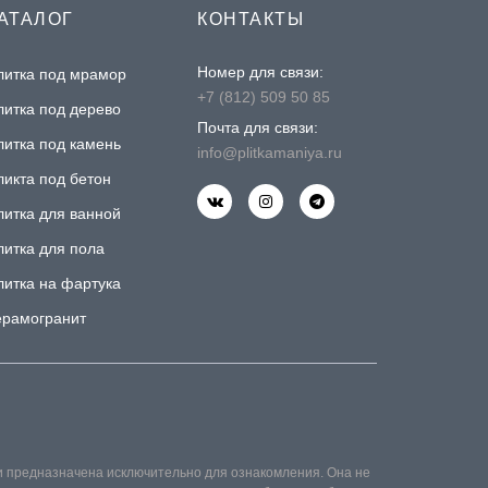
АТАЛОГ
КОНТАКТЫ
Номер для связи:
литка под мрамор
+7 (812) 509 50 85
литка под дерево
Почта для связи:
литка под камень
info@plitkamaniya.ru
ликта под бетон
литка для ванной
литка для пола
литка на фартука
ерамогранит
и предназначена исключительно для ознакомления. Она не