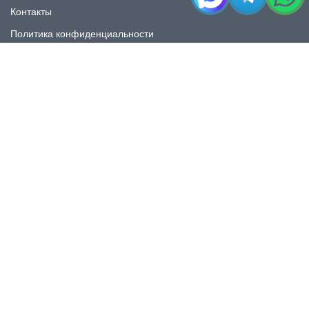
Контакты
Политика конфиденциальности
КАТАЛОГ
Плитка под мрамор
Плитка под дерево
Плитка под камень
Пликта под бетон
Плитка для ванной
Плитка для пола
Плитка на фартука
Керамогранит
КОНТАКТЫ