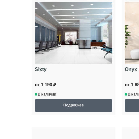
Sixty
Onyx
от 1 190 ₽
от 1 6
В наличии
В нал
Подробнее