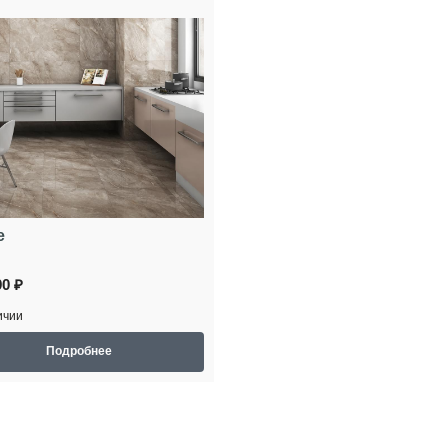
e
90 ₽
ичии
Подробнее