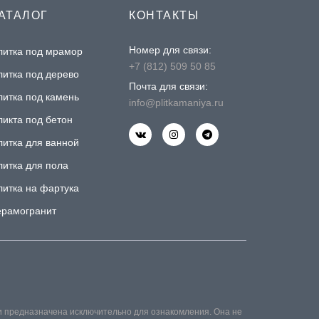
АТАЛОГ
КОНТАКТЫ
Номер для связи:
литка под мрамор
+7 (812) 509 50 85
литка под дерево
Почта для связи:
литка под камень
info@plitkamaniya.ru
ликта под бетон
литка для ванной
литка для пола
литка на фартука
ерамогранит
и предназначена исключительно для ознакомления. Она не