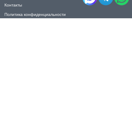
Контакты
Политика конфиденциальности
КАТАЛОГ
Плитка под мрамор
Плитка под дерево
Плитка под камень
Пликта под бетон
Плитка для ванной
Плитка для пола
Плитка на фартука
Керамогранит
КОНТАКТЫ