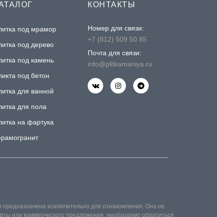
АТАЛОГ
КОНТАКТЫ
Номер для связи:
литка под мрамор
+7 (812) 509 50 85
литка под дерево
Почта для связи:
литка под камень
info@plitkamaniya.ru
ликта под бетон
литка для ванной
литка для пола
литка на фартука
ерамогранит
и предназначена исключительно для ознакомления. Она не
ферты или коммерческого предложения, необходимо обратиться