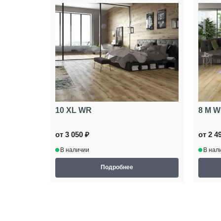
10 XL WR
8 M 
от 3 050 ₽
от 2 4
В наличии
В нал
Подробнее