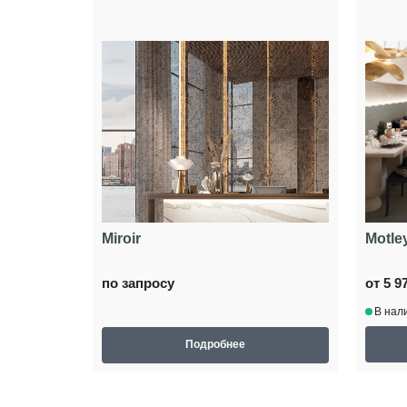
Miroir
Motle
по запросу
от 5 9
В нал
Подробнее