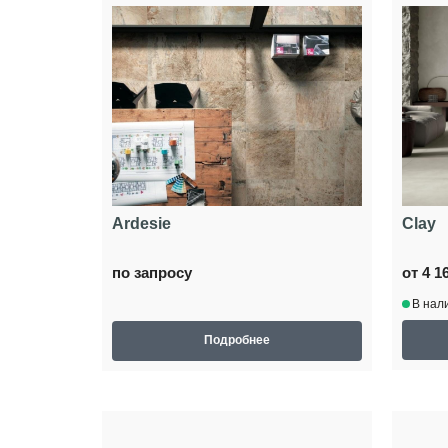
Ardesie
Clay
по запросу
от 4 1
В нал
Подробнее