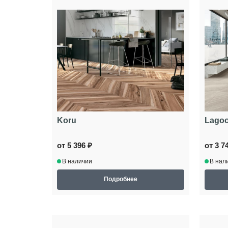
Koru
Lago
от 5 396 ₽
от 3 7
В наличии
В нал
Подробнее