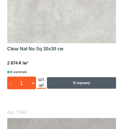
Clear Nat No Sq
30x30 см
2 874 ₽ /м²
В наличии
шт.
-
+
В корзину
м²
Арт.
TS44