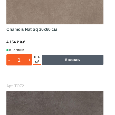
Chamois Nat Sq
30x60 см
4 154 ₽ /м²
В наличии
шт.
-
+
В корзину
м²
Арт.
TO72