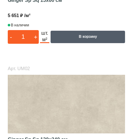
Ginger Sp Sq
15x60 см
5 651 ₽ /м²
В наличии
шт.
-
+
В корзину
м²
Арт.
UM02