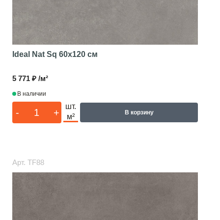
Ideal Nat Sq
60x120 см
5 771 ₽ /м²
В наличии
шт.
-
+
В корзину
м²
Арт.
TF88