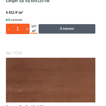
Ginger Sp Sq
60x120 см
5 812 ₽ /м²
В наличии
шт.
-
+
В корзину
м²
Арт.
TO24