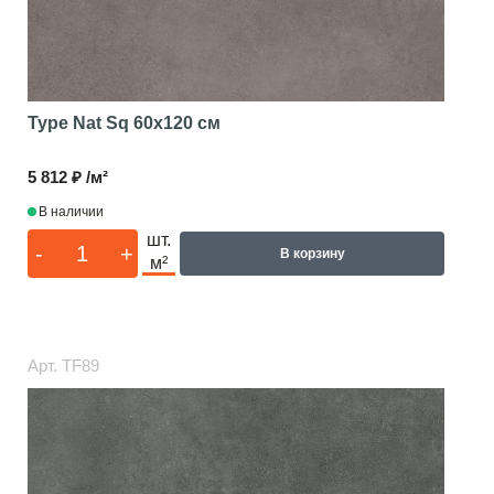
Type Nat Sq
60x120 см
5 812 ₽ /м²
В наличии
шт.
-
+
В корзину
м²
Арт.
TF89