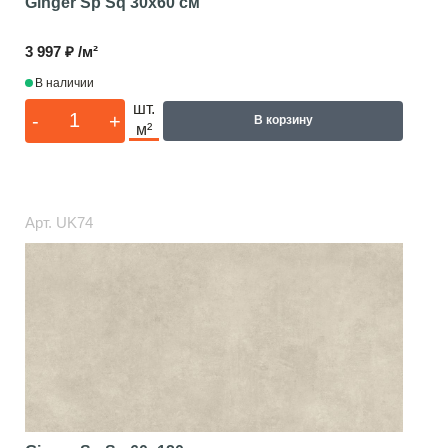
Ginger Sp Sq
30x60 см
3 997 ₽ /м²
В наличии
шт.
-
+
В корзину
м²
Арт.
UK74