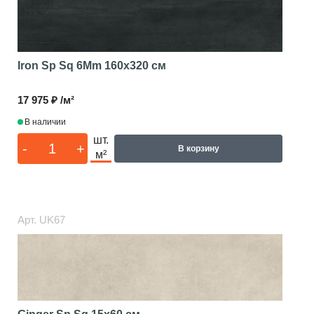
Iron Sp Sq 6Mm
160x320 см
17 975 ₽ /м²
В наличии
шт.
-
+
В корзину
м²
Арт.
UK67