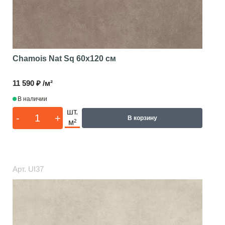
Chamois Nat Sq
60x120 см
11 590 ₽ /м²
В наличии
шт.
-
+
В корзину
м²
Арт.
UI37