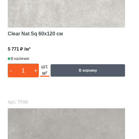
Clear Nat Sq
60x120 см
5 771 ₽ /м²
В наличии
шт.
-
+
В корзину
м²
Арт.
TF86