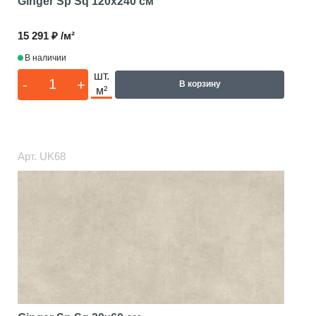
Ginger Sp Sq
120x240 см
15 291 ₽ /м²
В наличии
шт.
-
+
В корзину
м²
Арт.
UK68