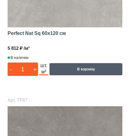
Perfect Nat Sq
60x120 см
5 812 ₽ /м²
В наличии
шт.
-
+
В корзину
м²
Арт.
TF87