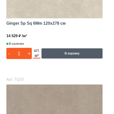
Ginger Sp Sq 6Mm
120x278 см
14 529 ₽ /м²
В наличии
шт.
-
+
В корзину
м²
Арт.
TQ25