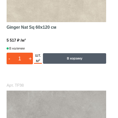
Ginger Nat Sq
60x120 см
5 517 ₽ /м²
В наличии
шт.
-
+
В корзину
м²
Арт.
TF98