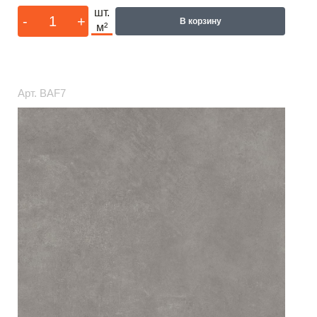
шт.
-
+
В корзину
м²
Арт.
BAF7