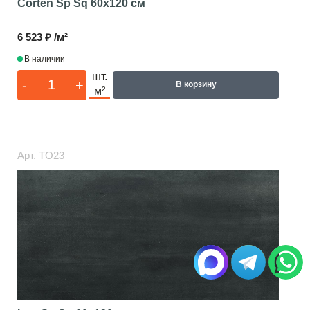
Corten Sp Sq
60x120 см
6 523 ₽ /м²
В наличии
шт.
-
+
В корзину
м²
Арт.
TO23