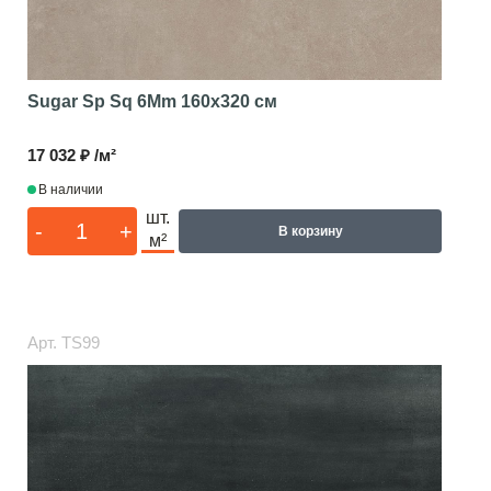
Sugar Sp Sq 6Mm
160x320 см
17 032 ₽ /м²
В наличии
шт.
-
+
В корзину
м²
Арт.
TS99