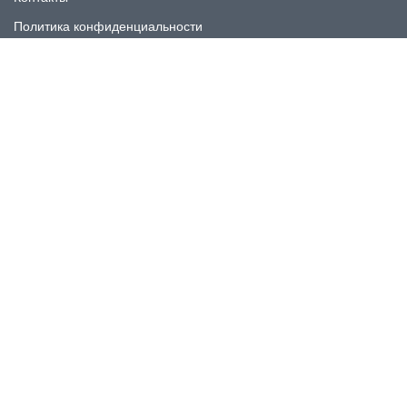
Политика конфиденциальности
КАТАЛОГ
Плитка под мрамор
Плитка под дерево
Плитка под камень
Пликта под бетон
Плитка для ванной
Плитка для пола
Плитка на фартука
Керамогранит
КОНТАКТЫ
Номер для связи: