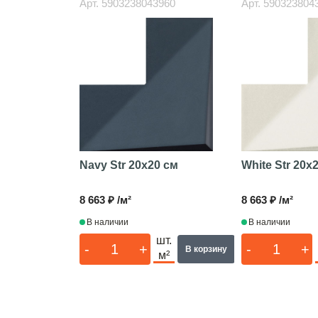
Арт.
5903238043960
Арт.
590323804
Navy Str
20x20 см
White Str
20x2
8 663 ₽ /м²
8 663 ₽ /м²
В наличии
В наличии
шт.
-
+
-
+
В корзину
м²