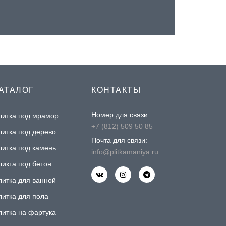
АТАЛОГ
КОНТАКТЫ
Номер для связи:
литка под мрамор
+7 (812) 509 50 85
литка под дерево
Почта для связи:
литка под камень
info@plitkamaniya.ru
ликта под бетон
литка для ванной
литка для пола
литка на фартука