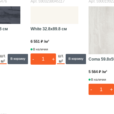
5476
Арт.
5903238045117
Арт.
59001992
8 см
White
32.8x89.8 см
6 551 ₽ /м²
В наличии
шт.
шт.
-
+
Coma
59.8x5
В корзину
В корзину
м²
м²
5 564 ₽ /м²
В наличии
-
+