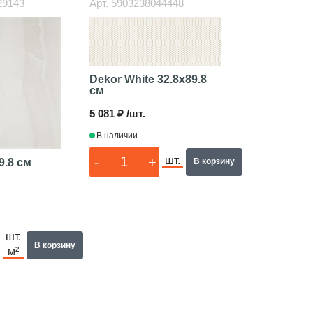
29143
Арт.
5903238044448
Dekor White
32.8x89.8
см
5 081 ₽ /шт.
В наличии
-
+
шт.
9.8 см
В корзину
шт.
В корзину
м²