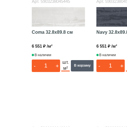
Арт.
5903238045445
Арт.
590323804
Coma
32.8x89.8 см
Navy
32.8x89.
6 551 ₽ /м²
6 551 ₽ /м²
В наличии
В наличии
шт.
-
+
-
+
В корзину
м²