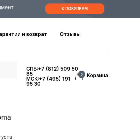
имент
К ПОКУПКАМ
арантии и возврат
Отзывы
СПБ:+7 (812) 509 50
85
Корзина
0
МСК:+7 (495) 191
95 30
oma
густа