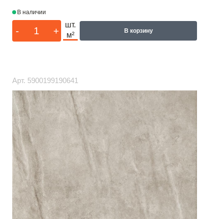
В наличии
шт.
-
+
В корзину
м²
Арт.
5900199190641