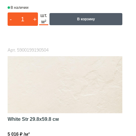
В наличии
шт.
-
+
В корзину
м²
Арт.
5900199190504
White Str
29.8x59.8 см
5 016 ₽ /м²