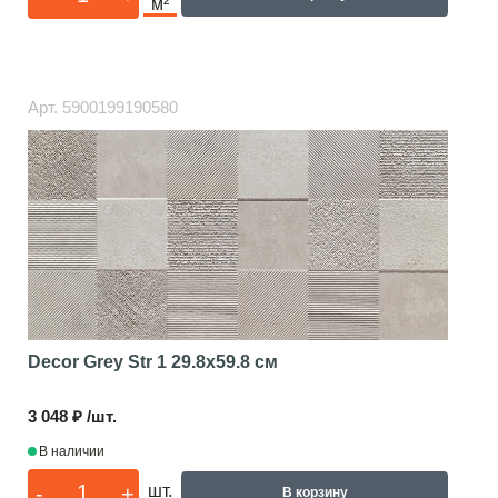
м²
Арт.
5900199190580
Decor Grey Str 1
29.8x59.8 см
3 048 ₽ /шт.
В наличии
-
+
шт.
В корзину