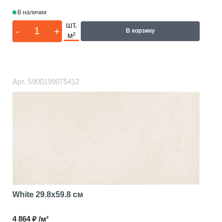
В наличии
шт.
-
+
В корзину
м²
Арт.
5900199075412
White
29.8x59.8 см
4 864 ₽ /м²