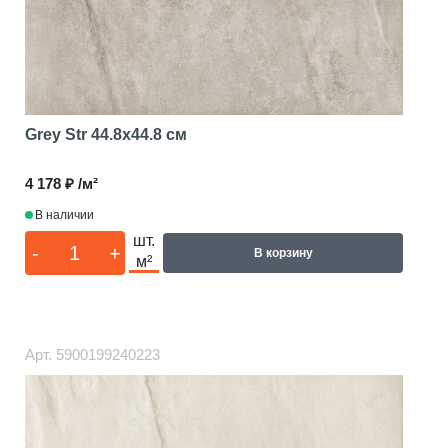
Grey Str
44.8x44.8 см
4 178 ₽ /м²
В наличии
шт.
-
+
В корзину
м²
Арт.
5900199240223