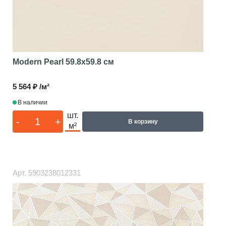
Modern Pearl
59.8x59.8 см
5 564 ₽ /м²
В наличии
шт.
-
+
В корзину
м²
Арт.
5903238012331