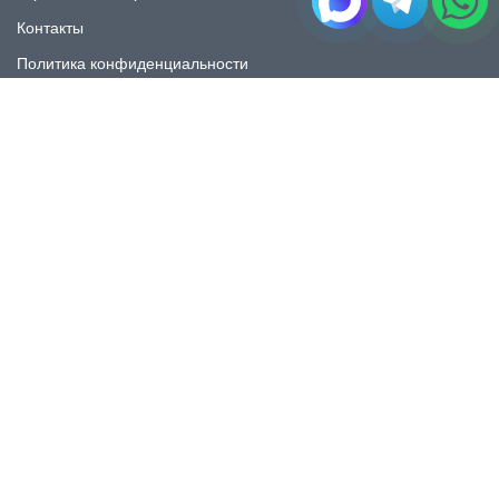
Контакты
Политика конфиденциальности
КАТАЛОГ
Плитка под мрамор
Плитка под дерево
Плитка под камень
Пликта под бетон
Плитка для ванной
Плитка для пола
Плитка на фартука
Керамогранит
КОНТАКТЫ