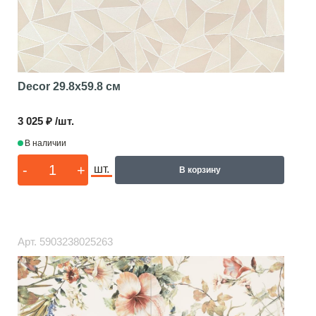
Decor
29.8x59.8 см
3 025 ₽ /шт.
В наличии
-
+
шт.
В корзину
Арт.
5903238025263