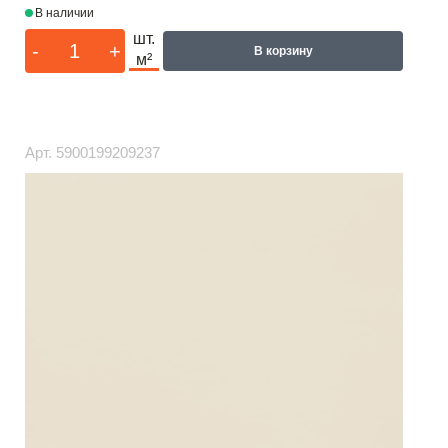
В наличии
шт.
-
+
В корзину
м²
Арт.
5900199209237