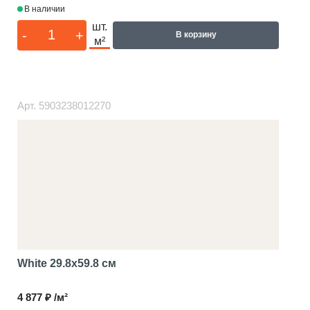
В наличии
шт.
-
+
В корзину
м²
Арт.
5903238012270
White
29.8x59.8 см
4 877 ₽ /м²