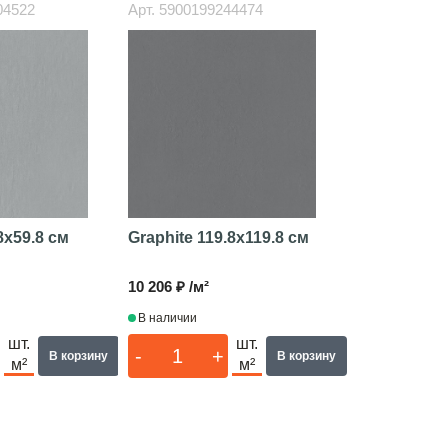
04522
Арт.
5900199244474
8x59.8 см
Graphite
119.8x119.8 см
10 206 ₽ /м²
В наличии
шт.
шт.
-
+
В корзину
В корзину
м²
м²