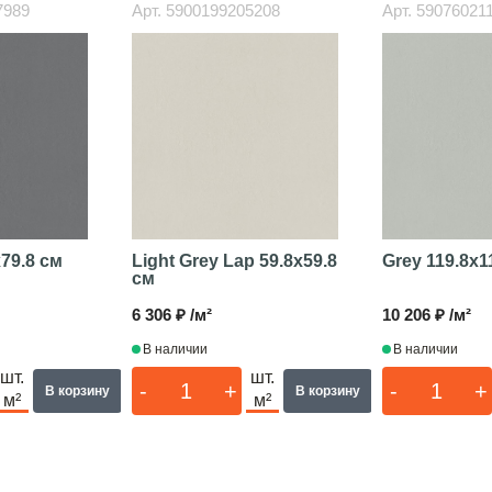
7989
Арт.
5900199205208
Арт.
59076021
x79.8 см
Light Grey Lap
59.8x59.8
Grey
119.8x1
см
6 306 ₽ /м²
10 206 ₽ /м²
В наличии
В наличии
шт.
шт.
-
+
-
+
В корзину
В корзину
м²
м²