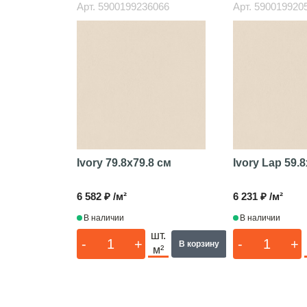
Арт.
5900199236066
Арт.
590019920
Ivory
79.8x79.8 см
Ivory Lap
59.8
6 582 ₽ /м²
6 231 ₽ /м²
В наличии
В наличии
шт.
-
+
-
+
В корзину
м²