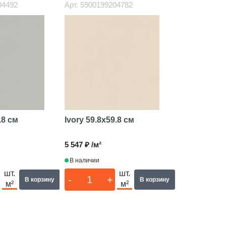
04492
Арт.
5900199204782
.8 см
Ivory
59.8x59.8 см
5 547 ₽ /м²
В наличии
шт.
шт.
-
+
В корзину
В корзину
м²
м²