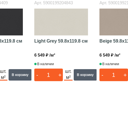
4409
Арт.
5900199204843
Арт.
59001992
8x119.8 см
Light Grey
59.8x119.8 см
Beige
59.8x1
6 549 ₽ /м²
6 549 ₽ /м²
В наличии
В наличии
шт.
шт.
-
+
-
+
В корзину
В корзину
м²
м²