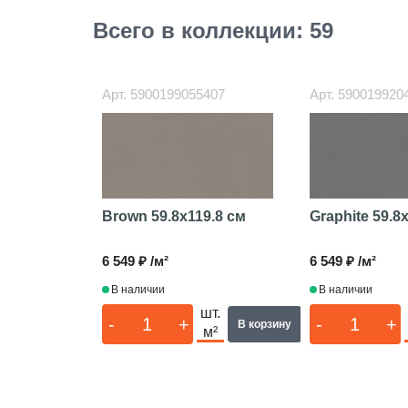
Всего в коллекции: 59
Арт.
5900199055407
Арт.
590019920
Brown
59.8x119.8 см
Graphite
59.8
6 549 ₽ /м²
6 549 ₽ /м²
В наличии
В наличии
шт.
-
+
-
+
В корзину
м²