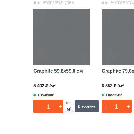
Арт.
5900199217065
Арт.
590019908
Graphite
59.8x59.8 см
Graphite
79.8
5 492 ₽ /м²
6 553 ₽ /м²
В наличии
В наличии
шт.
-
+
-
+
В корзину
м²