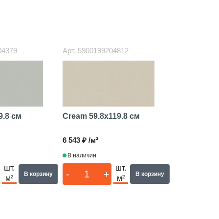
04379
Арт.
5900199204812
9.8 см
Cream
59.8x119.8 см
6 543 ₽ /м²
В наличии
шт.
шт.
-
+
В корзину
В корзину
м²
м²