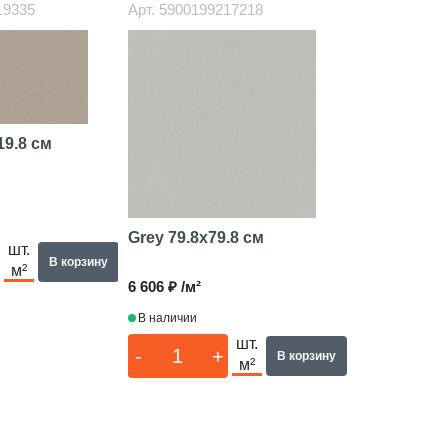
19335
Арт.
5900199217218
19.8 см
Grey
79.8x79.8 см
шт.
В корзину
м²
6 606 ₽ /м²
В наличии
шт.
-
+
В корзину
м²