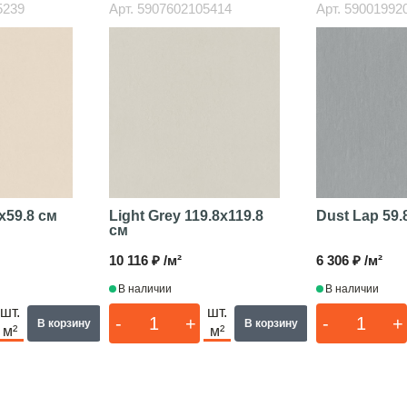
5239
Арт.
5907602105414
Арт.
59001992
x59.8 см
Light Grey
119.8x119.8
Dust Lap
59.
см
10 116 ₽ /м²
6 306 ₽ /м²
В наличии
В наличии
шт.
шт.
-
+
-
+
В корзину
В корзину
м²
м²