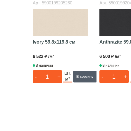
Арт.
5900199205260
Арт.
590019920
Ivory
59.8x119.8 см
Anthrazite
59.
6 522 ₽ /м²
6 500 ₽ /м²
В наличии
В наличии
шт.
-
+
-
+
В корзину
м²