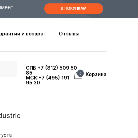
имент
К ПОКУПКАМ
арантии и возврат
Отзывы
СПБ:+7 (812) 509 50
85
Корзина
0
МСК:+7 (495) 191
95 30
dustrio
густа