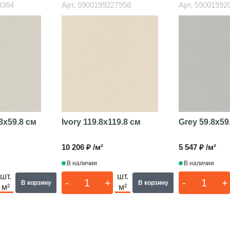
3364
Арт.
5900199227958
Арт.
59001992
8x59.8 см
Ivory
119.8x119.8 см
Grey
59.8x59
10 206 ₽ /м²
5 547 ₽ /м²
В наличии
В наличии
шт.
шт.
-
+
-
+
В корзину
В корзину
м²
м²