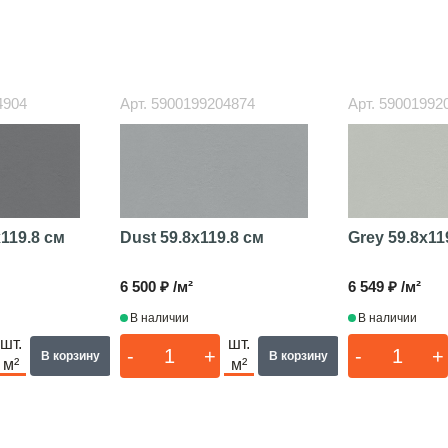
4904
Арт.
5900199204874
Арт.
59001992
x119.8 см
Dust
59.8x119.8 см
Grey
59.8x11
6 500 ₽ /м²
6 549 ₽ /м²
В наличии
В наличии
шт.
шт.
-
+
-
+
В корзину
В корзину
м²
м²