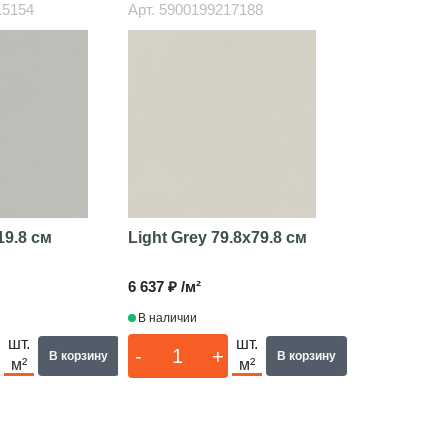
15154
Арт.
5900199217188
19.8 см
Light Grey
79.8x79.8 см
6 637 ₽ /м²
В наличии
шт.
шт.
-
+
В корзину
В корзину
м²
м²