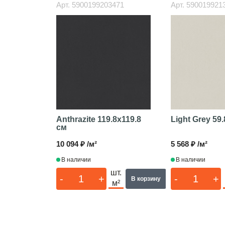
Арт.
5900199203471
Арт.
590019921
Anthrazite
119.8x119.8
Light Grey
59.
см
10 094 ₽ /м²
5 568 ₽ /м²
В наличии
В наличии
шт.
-
+
-
+
В корзину
м²