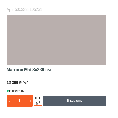
Арт.
5903238105231
Marrone Mat
8x239 см
12 369 ₽ /м²
В наличии
шт.
-
+
В корзину
м²