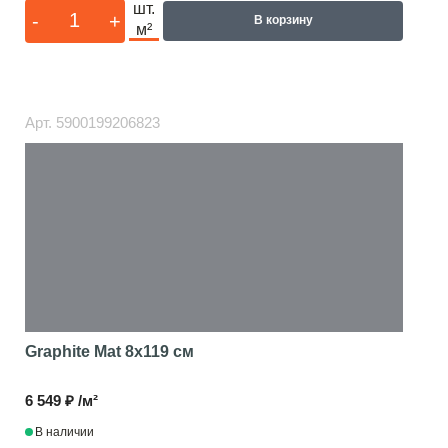
шт.
-
+
В корзину
м²
Арт.
5900199206823
Graphite Mat
8x119 см
6 549 ₽ /м²
В наличии