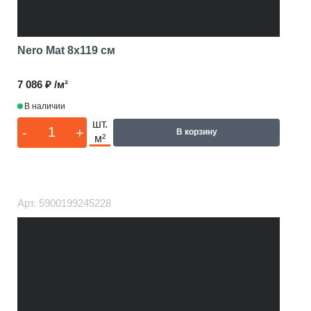
Nero Mat
8x119 см
7 086 ₽ /м²
В наличии
шт.
-
+
В корзину
м²
Арт.
5900199245228