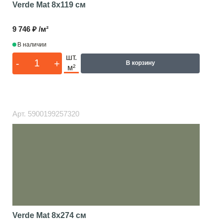
Verde Mat
8x119 см
9 746 ₽ /м²
В наличии
шт.
-
+
В корзину
м²
Арт.
5900199257320
Verde Mat
8x274 см