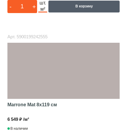
шт.
-
+
В корзину
м²
Арт.
5900199242555
Marrone Mat
8x119 см
6 549 ₽ /м²
В наличии