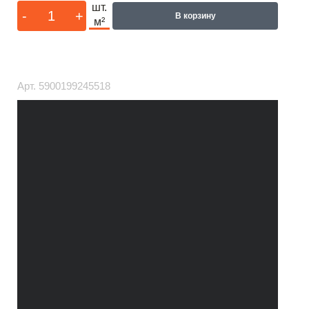
шт.
-
+
В корзину
м²
Арт.
5900199245518