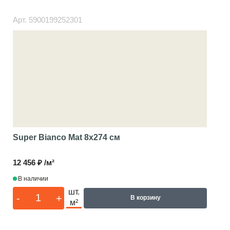
Арт.
5900199252301
Super Bianco Mat
8x274 см
12 456 ₽ /м²
В наличии
шт.
-
+
В корзину
м²