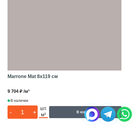
Marrone Mat
8x119 см
9 704 ₽ /м²
В наличии
шт.
-
+
В корзину
м²