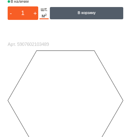
В наличии
шт.
-
+
В корзину
м²
Арт.
5907602103489