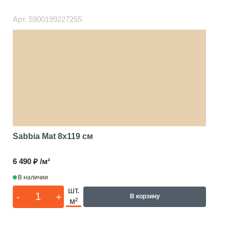
Арт.
5900199227255
Sabbia Mat
8x119 см
6 490 ₽ /м²
В наличии
шт.
-
+
В корзину
м²