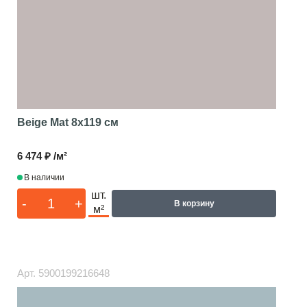
Beige Mat
8x119 см
6 474 ₽ /м²
В наличии
шт.
-
+
В корзину
м²
Арт.
5900199216648