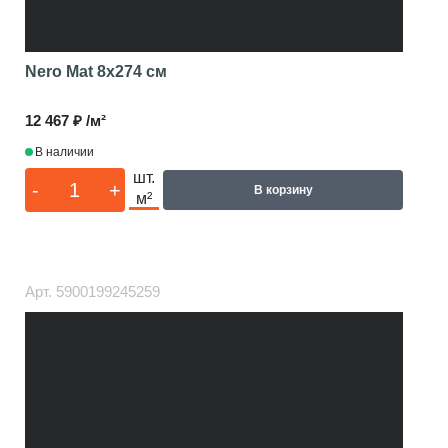
Nero Mat
8x274 см
12 467 ₽ /м²
В наличии
шт.
-
+
В корзину
м²
Арт.
5900199245259