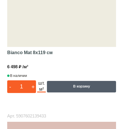
Bianco Mat
8x119 см
6 498 ₽ /м²
В наличии
шт.
-
+
В корзину
м²
Арт.
5907602139433