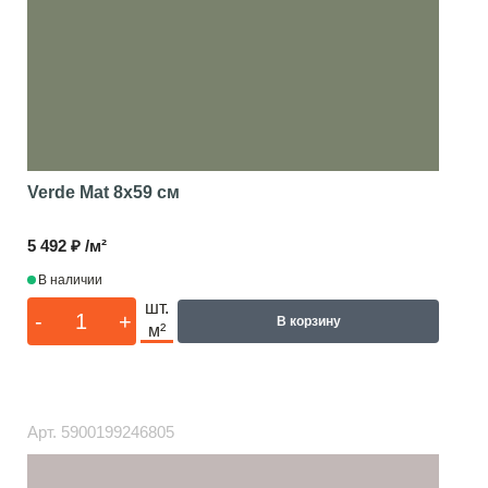
Verde Mat
8x59 см
5 492 ₽ /м²
В наличии
шт.
-
+
В корзину
м²
Арт.
5900199246805