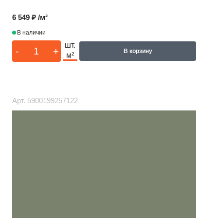
6 549 ₽ /м²
В наличии
шт.
-
+
В корзину
м²
Арт.
5900199257122