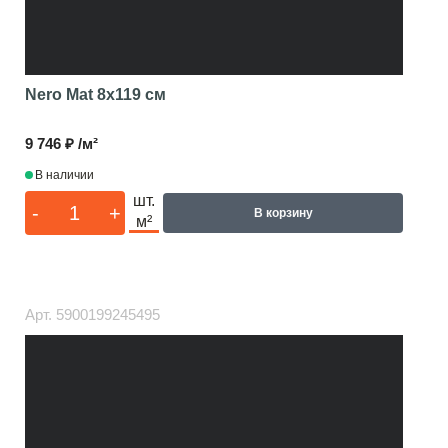
Nero Mat
8x119 см
9 746 ₽ /м²
В наличии
шт.
-
+
В корзину
м²
Арт.
5900199245495