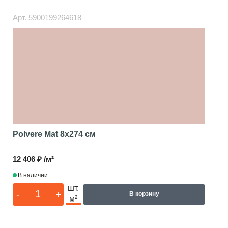
Арт.
5900199264618
Polvere Mat
8x274 см
12 406 ₽ /м²
В наличии
шт.
-
+
В корзину
м²