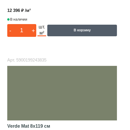
12 396 ₽ /м²
В наличии
шт.
-
+
В корзину
м²
Арт.
5900199243835
Verde Mat
8x119 см