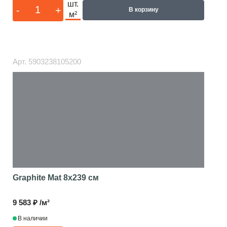
шт.
-
+
В корзину
м²
Арт.
5903238105200
Graphite Mat
8x239 см
9 583 ₽ /м²
В наличии