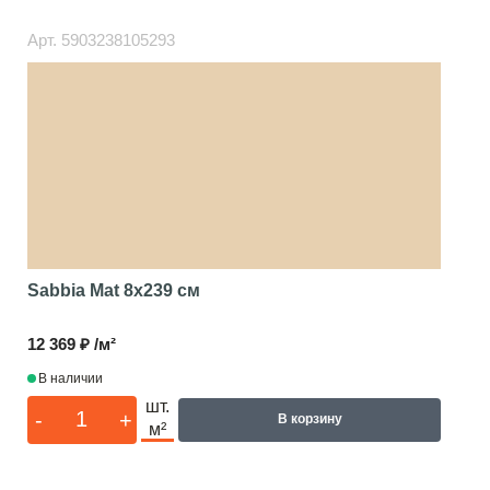
Арт.
5903238105293
Sabbia Mat
8x239 см
12 369 ₽ /м²
В наличии
шт.
-
+
В корзину
м²