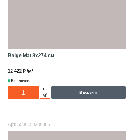
Beige Mat
8x274 см
12 422 ₽ /м²
В наличии
шт.
-
+
В корзину
м²
Арт.
5900199206885