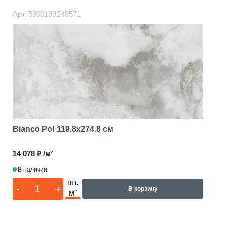
Арт.
5900199248571
Bianco Pol
119.8x274.8 см
14 078 ₽ /м²
В наличии
шт.
-
+
В корзину
м²