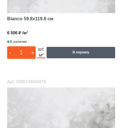
Bianco
59.8x119.8 см
6 506 ₽ /м²
В наличии
шт.
-
+
В корзину
м²
Арт.
5900199033474