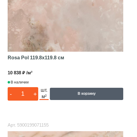
Rosa Pol
119.8x119.8 см
10 838 ₽ /м²
В наличии
шт.
-
+
В корзину
м²
Арт.
5900199071155