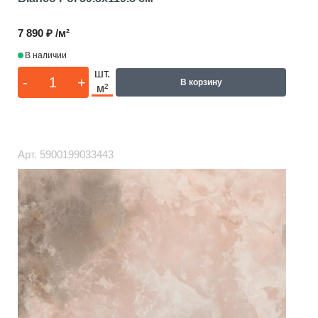
7 890 ₽ /м²
В наличии
шт.
-
+
В корзину
м²
Арт.
5900199033443