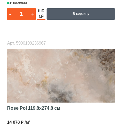
В наличии
шт.
-
+
В корзину
м²
Арт.
5900199236967
Rose Pol
119.8x274.8 см
14 078 ₽ /м²