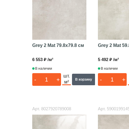
Grey 2 Mat
79.8x79.8 см
Grey 2 Mat
59.
6 553 ₽ /м²
5 492 ₽ /м²
В наличии
В наличии
шт.
-
+
-
+
В корзину
м²
Арт.
8027920789008
Арт.
590019914