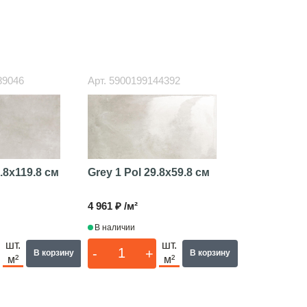
89046
Арт.
5900199144392
Grey 1 Pol
29.8x59.8 см
.8x119.8 см
4 961 ₽ /м²
В наличии
шт.
шт.
-
+
В корзину
В корзину
м²
м²