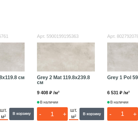
6761
Арт.
5900199195363
Арт.
80279207
8x119.8 см
Grey 1 Pol
59
Grey 2 Mat
119.8x239.8
см
6 531 ₽ /м²
9 408 ₽ /м²
В наличии
В наличии
шт.
шт.
-
+
-
+
В корзину
В корзину
м²
м²