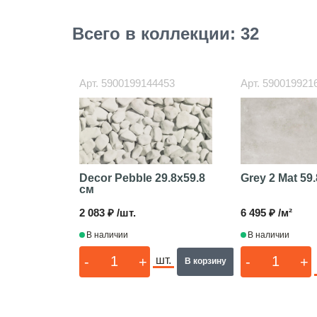
Всего в коллекции: 32
Арт.
5900199144453
Арт.
590019921
Decor Pebble
29.8x59.8
Grey 2 Mat
59.
см
2 083 ₽ /шт.
6 495 ₽ /м²
В наличии
В наличии
-
+
-
+
шт.
В корзину