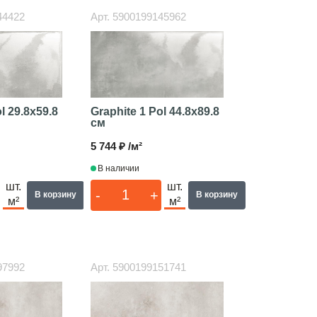
44422
Арт.
5900199145962
ol
29.8x59.8
Graphite 1 Pol
44.8x89.8
см
5 744 ₽ /м²
В наличии
шт.
шт.
-
+
В корзину
В корзину
м²
м²
97992
Арт.
5900199151741