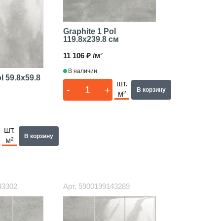
Graphite 1 Pol
119.8x239.8 см
11 106 ₽ /м²
В наличии
ol
59.8x59.8
шт.
-
+
В корзину
м²
шт.
В корзину
м²
43302
Арт.
5900199143289