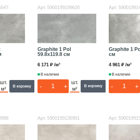
5547
Арт.
5900199199620
Арт.
59001991
Graphite 1 P
Graphite 1 Pol
t
см
59.8x119.8 см
м
4 961 ₽ /м²
6 171 ₽ /м²
В наличии
В наличии
шт.
шт.
-
+
-
+
В корзину
В корзину
м²
м²
8988
Арт.
5900199135901
Арт.
59001991