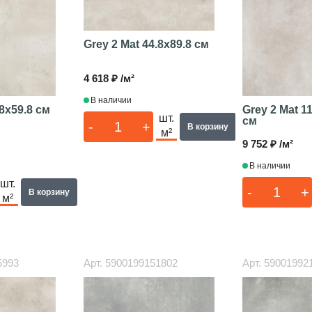
Grey 2 Mat
44.8x89.8 см
4 618 ₽ /м²
В наличии
8x59.8 см
Grey 2 Mat
11
шт.
см
-
+
В корзину
м²
9 752 ₽ /м²
В наличии
шт.
-
+
В корзину
м²
5993
Арт.
5900199151802
Арт.
59001992