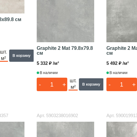
8x89.8 см
Graphite 2 Mat
79.8x79.8
Graphite 2 M
шт.
см
см
В корзину
м²
5 332 ₽ /м²
5 492 ₽ /м²
В наличии
В наличии
шт.
-
+
-
+
В корзину
м²
8357
Арт.
5903238016902
Арт.
59001991