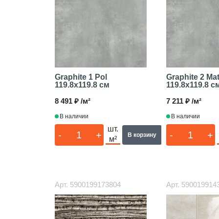
Graphite 1 Pol
Graphite 2 Ma
119.8x119.8 см
119.8x119.8 с
8 491 ₽ /м²
7 211 ₽ /м²
В наличии
В наличии
шт.
-
+
-
+
В корзину
м²
Арт.
5900199173804
Арт.
590019914