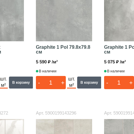
t
Graphite 1 Pol
79.8x79.8
Graphite 1 P
м
см
см
5 590 ₽ /м²
5 075 ₽ /м²
В наличии
В наличии
шт.
шт.
-
+
-
+
В корзину
В корзину
м²
м²
3272
Арт.
5900199143296
Арт.
59001991