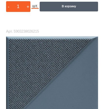
-
+
шт.
В корзину
Арт.
5903238026215