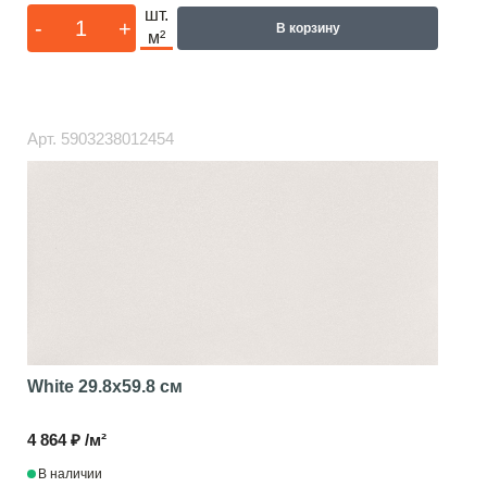
шт.
-
+
В корзину
м²
Арт.
5903238012454
White
29.8x59.8 см
4 864 ₽ /м²
В наличии