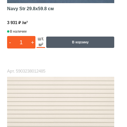
Navy Str
29.8x59.8 см
3 931 ₽ /м²
В наличии
шт.
-
+
В корзину
м²
Арт.
5903238012485