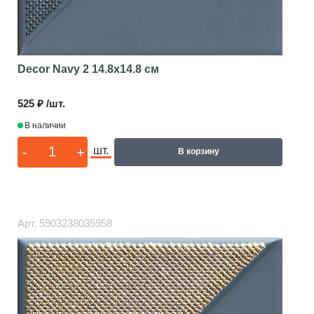
Decor Navy 2
14.8x14.8 см
525 ₽ /шт.
В наличии
-
+
шт.
В корзину
Арт.
5903238035958