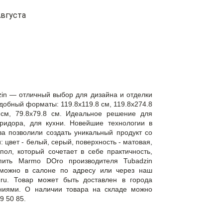
вгуста
in — отличный выбор для дизайна и отделки
обный форматы: 119.8x119.8 см, 119.8x274.8
8 см, 79.8x79.8 см. Идеальное решение для
оридора, для кухни. Новейшие технологии в
а позволили создать уникальный продукт со
цвет - белый, серый, поверхность - матовая,
ол, который сочетает в себе практичность,
упить Marmo DOro производителя Tubadzin
 можно в салоне по адресу или через наш
a.ru. Товар может быть доставлен в города
ниями. О наличии товара на складе можно
9 50 85.