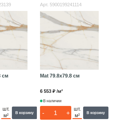
23139
Арт.
5900199241114
8 см
Mat
79.8x79.8 см
6 553 ₽ /м²
В наличии
шт.
шт.
-
+
В корзину
В корзину
м²
м²