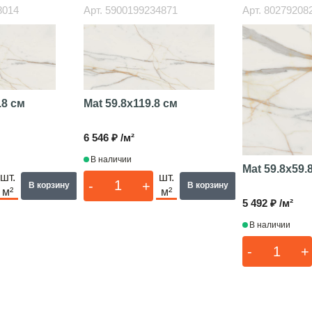
8014
Арт.
5900199234871
Арт.
80279208
.8 см
Mat
59.8x119.8 см
6 546 ₽ /м²
В наличии
Mat
59.8x59.
шт.
шт.
-
+
В корзину
В корзину
м²
м²
5 492 ₽ /м²
В наличии
-
+