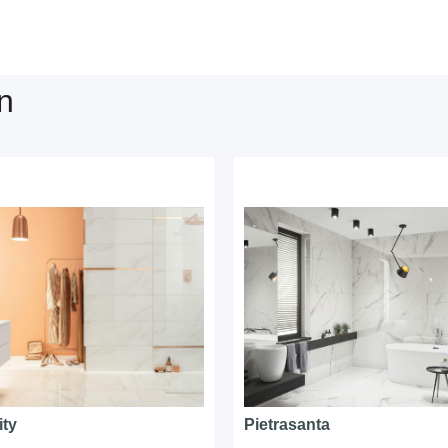
n
ity
Pietrasanta