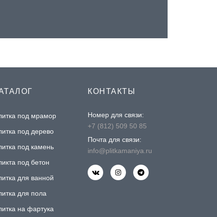
АТАЛОГ
КОНТАКТЫ
Номер для связи:
литка под мрамор
+7 (812) 509 50 85
литка под дерево
Почта для связи:
литка под камень
info@plitkamaniya.ru
ликта под бетон
литка для ванной
литка для пола
литка на фартука