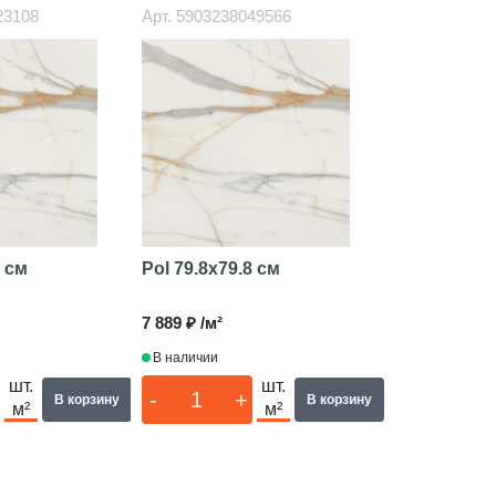
23108
Арт.
5903238049566
8 см
Pol
79.8x79.8 см
7 889 ₽ /м²
В наличии
шт.
шт.
-
+
В корзину
В корзину
м²
м²