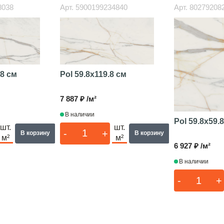
8038
Арт.
5900199234840
Арт.
80279208
Pol
59.8x119.8 см
.8 см
7 887 ₽ /м²
В наличии
Pol
59.8x59.
шт.
шт.
-
+
В корзину
В корзину
м²
м²
6 927 ₽ /м²
В наличии
-
+