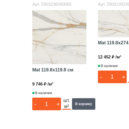
Арт.
5903238040068
Арт.
590019924
Mat
119.8x274
12 452 ₽ /м²
В наличии
Mat
119.8x119.8 см
-
+
9 746 ₽ /м²
В наличии
шт.
-
+
В корзину
м²