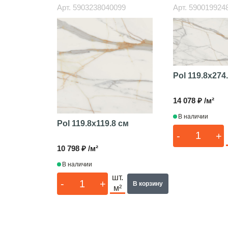
Арт.
5903238040099
Арт.
590019924
Pol
119.8x274
14 078 ₽ /м²
В наличии
Pol
119.8x119.8 см
-
+
10 798 ₽ /м²
В наличии
шт.
-
+
В корзину
м²