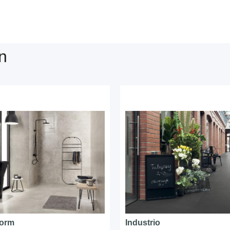
n
form
Industrio