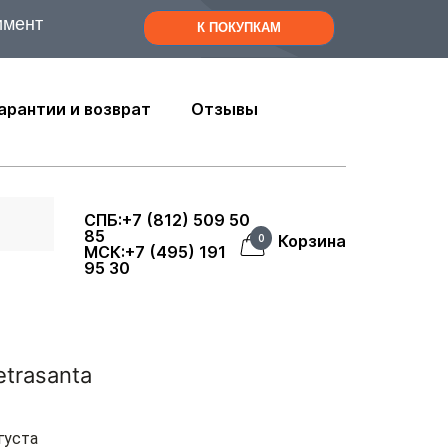
имент
К ПОКУПКАМ
арантии и возврат
Отзывы
СПБ:+7 (812) 509 50
85
Корзина
0
МСК:+7 (495) 191
95 30
etrasanta
густа