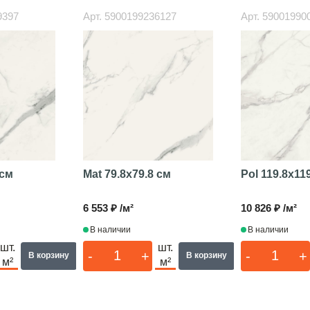
9397
Арт.
5900199236127
Арт.
59001990
 см
Mat
79.8x79.8 см
Pol
119.8x11
6 553 ₽ /м²
10 826 ₽ /м²
В наличии
В наличии
шт.
шт.
-
+
-
+
В корзину
В корзину
м²
м²