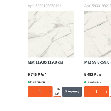
Арт.
5900199058491
Арт.
590019921
Mat
119.8x119.8 см
Mat
59.8x59.8
9 746 ₽ /м²
5 492 ₽ /м²
В наличии
В наличии
шт.
-
+
-
+
В корзину
м²