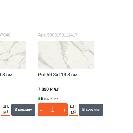
47048
Арт.
5900199111417
Pol
59.8x119.8 см
4.8 см
7 890 ₽ /м²
В наличии
шт.
шт.
-
+
В корзину
В корзину
м²
м²