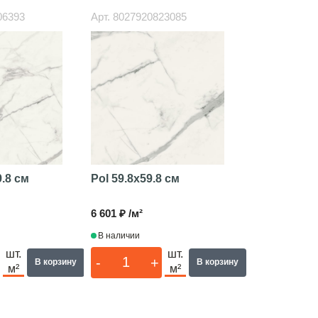
06393
Арт.
8027920823085
9.8 см
Pol
59.8x59.8 см
6 601 ₽ /м²
В наличии
шт.
шт.
-
+
В корзину
В корзину
м²
м²