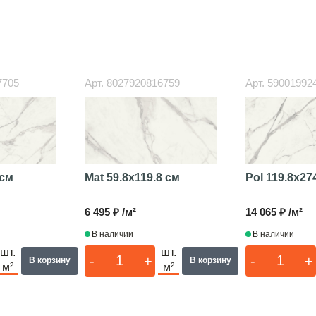
7705
Арт.
8027920816759
Арт.
59001992
Mat
59.8x119.8 см
 см
Pol
119.8x27
6 495 ₽ /м²
14 065 ₽ /м²
В наличии
В наличии
шт.
шт.
-
+
-
+
В корзину
В корзину
м²
м²