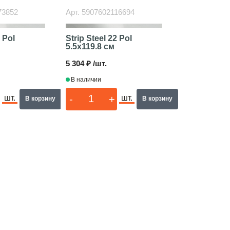
73852
Арт.
5907602116694
1 Pol
Strip Steel 22 Pol
5.5x119.8 см
5 304 ₽ /шт.
В наличии
-
+
шт.
шт.
В корзину
В корзину