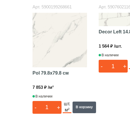
Арт.
5900199268661
Арт.
590760211
Decor Left
14.
1 564 ₽ /шт.
В наличии
-
+
Pol
79.8x79.8 см
7 853 ₽ /м²
В наличии
шт.
-
+
В корзину
м²