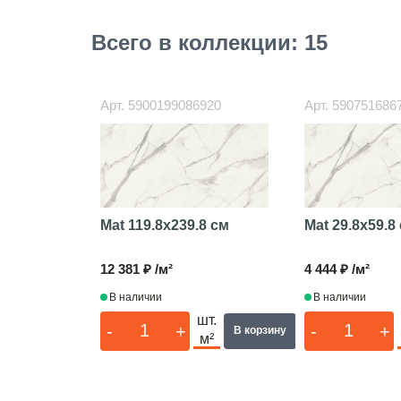
Всего в коллекции: 15
Арт.
5900199086920
Арт.
590751686
Mat
119.8x239.8 см
Mat
29.8x59.8
12 381 ₽ /м²
4 444 ₽ /м²
В наличии
В наличии
шт.
-
+
-
+
В корзину
м²