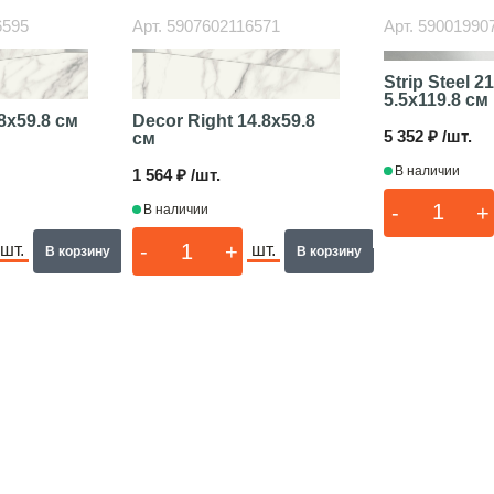
6595
Арт.
5907602116571
Арт.
59001990
Strip Steel 2
5.5x119.8 см
8x59.8 см
Decor Right
14.8x59.8
5 352 ₽ /шт.
см
В наличии
1 564 ₽ /шт.
-
+
В наличии
-
+
шт.
шт.
В корзину
В корзину