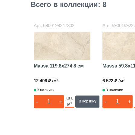
Всего в коллекции: 8
Арт.
5900199247802
Арт.
590019922
Massa
119.8x274.8 см
Massa
59.8x1
12 406 ₽ /м²
6 522 ₽ /м²
В наличии
В наличии
шт.
-
+
-
+
В корзину
м²