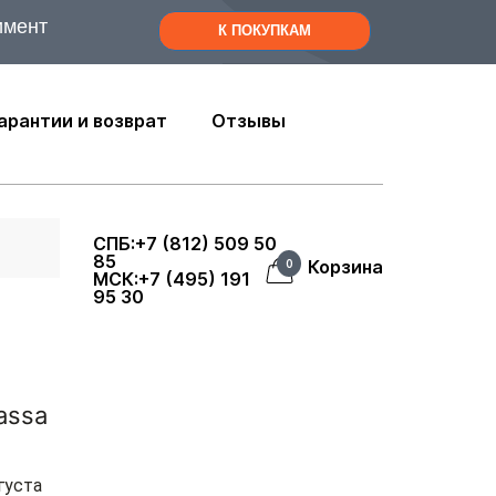
имент
К ПОКУПКАМ
арантии и возврат
Отзывы
СПБ:+7 (812) 509 50
85
Корзина
0
МСК:+7 (495) 191
95 30
assa
густа