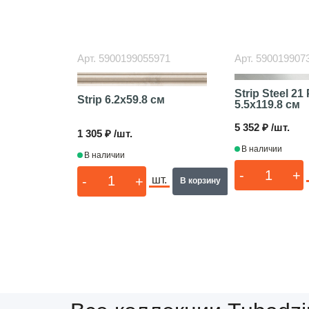
Арт.
5900199055971
Арт.
590019907
Strip Steel 21 
Strip
6.2x59.8 см
5.5x119.8 см
5 352 ₽ /шт.
1 305 ₽ /шт.
В наличии
В наличии
-
+
-
+
шт.
В корзину