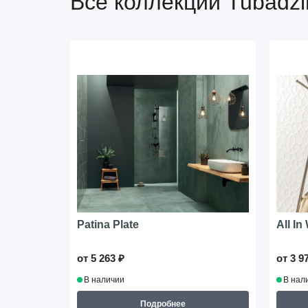
Все коллекции Tubadzi
Patina Plate
All In
от 5 263 ₽
от 3 9
В наличии
В нал
Подробнее