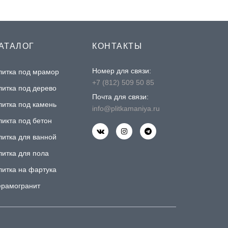
АТАЛОГ
КОНТАКТЫ
Номер для связи:
литка под мрамор
+7 (812) 509 50 85
литка под дерево
Почта для связи:
литка под камень
info@plitkamaniya.ru
ликта под бетон
литка для ванной
литка для пола
литка на фартука
ерамогранит