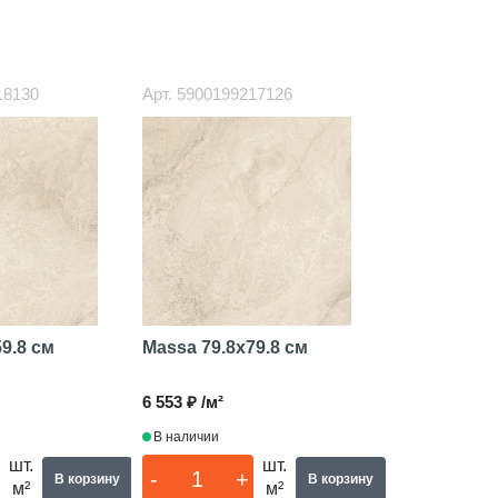
18130
Арт.
5900199217126
59.8 см
Massa
79.8x79.8 см
6 553 ₽ /м²
В наличии
шт.
шт.
-
+
В корзину
В корзину
м²
м²