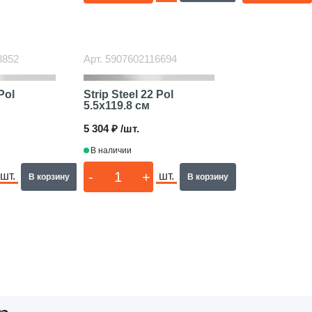
3852
Арт.
5907602116694
Pol
Strip Steel 22 Pol
5.5x119.8 см
5 304 ₽ /шт.
В наличии
-
+
шт.
шт.
В корзину
В корзину