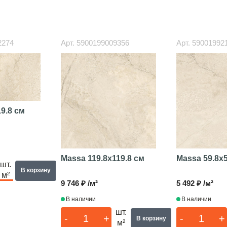
2274
Арт.
5900199009356
Арт.
59001992
19.8 см
Massa
119.8x119.8 см
Massa
59.8x
шт.
В корзину
м²
9 746 ₽ /м²
5 492 ₽ /м²
В наличии
В наличии
шт.
-
+
-
+
В корзину
м²