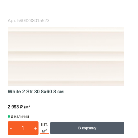
Арт.
5903238015523
White 2 Str
30.8x60.8 см
2 993 ₽ /м²
В наличии
шт.
-
+
В корзину
м²