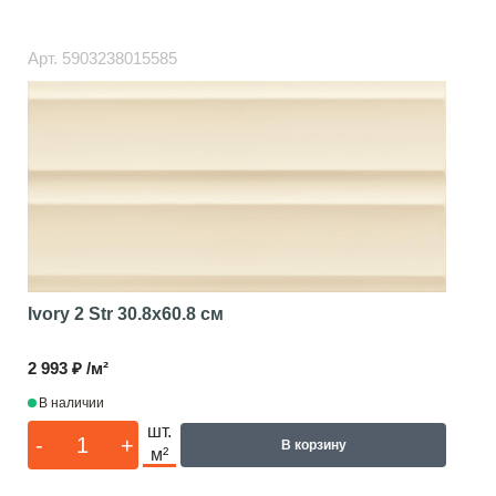
Арт.
5903238015585
Ivory 2 Str
30.8x60.8 см
2 993 ₽ /м²
В наличии
шт.
-
+
В корзину
м²