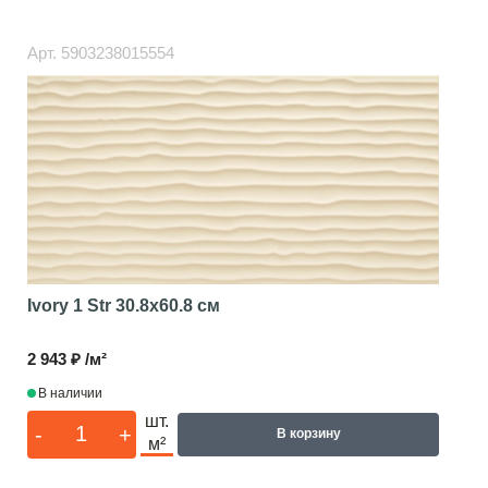
Арт.
5903238015554
Ivory 1 Str
30.8x60.8 см
2 943 ₽ /м²
В наличии
шт.
-
+
В корзину
м²