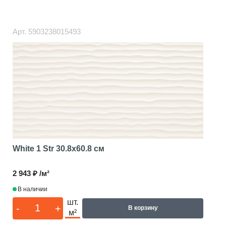
Арт.
5903238015493
White 1 Str
30.8x60.8 см
2 943 ₽ /м²
В наличии
шт.
-
+
В корзину
м²