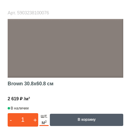
Арт.
5903238100076
Brown
30.8x60.8 см
2 619 ₽ /м²
В наличии
шт.
-
+
В корзину
м²