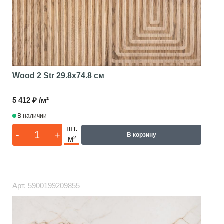
Wood 2 Str
29.8x74.8 см
5 412 ₽ /м²
В наличии
шт.
-
+
В корзину
м²
Арт.
5900199209855