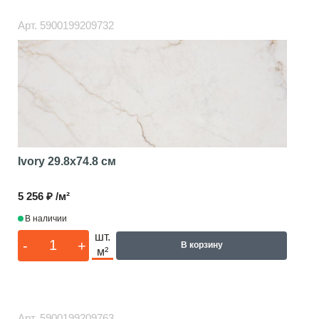
Арт.
5900199209732
Ivory
29.8x74.8 см
5 256 ₽ /м²
В наличии
шт.
-
+
В корзину
м²
Арт.
5900199209763