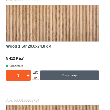
Wood 1 Str
29.8x74.8 см
5 412 ₽ /м²
В наличии
шт.
-
+
В корзину
м²
Арт.
5900199209794