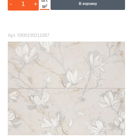
-
+
В корзину
м²
Арт.
5900199211087