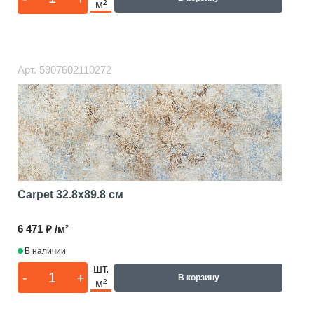
м²
Арт.
5907602110272
Carpet
32.8x89.8 см
6 471 ₽ /м²
В наличии
шт.
-
+
В корзину
м²