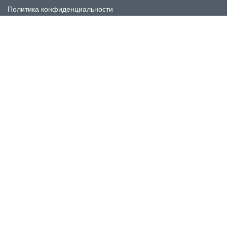
Политика конфиденциальности
КАТАЛОГ
Плитка под мрамор
Плитка под дерево
Плитка под камень
Пликта под бетон
Плитка для ванной
Плитка для пола
Плитка на фартука
Керамогранит
КОНТАКТЫ
Номер для связи:
+7 (812) 509 50 85