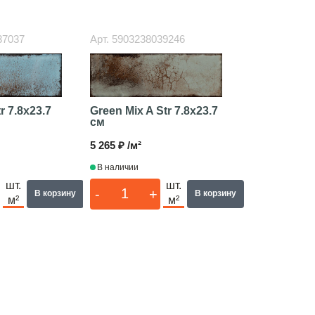
37037
Арт.
5903238039246
tr
7.8x23.7
Green Mix A Str
7.8x23.7
см
5 265 ₽ /м²
В наличии
шт.
шт.
-
+
В корзину
В корзину
м²
м²