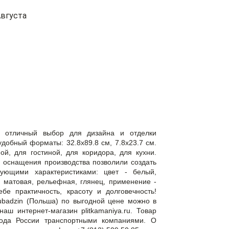
вгуста
— отличный выбор для дизайна и отделки
обный форматы: 32.8x89.8 см, 7.8x23.7 см.
й, для гостиной, для коридора, для кухни.
 оснащения производства позволили создать
дующими характеристиками: цвет - белый,
- матовая, рельефная, глянец, применение -
бе практичность, красоту и долговечность!
ubadzin (Польша) по выгодной цене можно в
аш интернет-магазин plitkamaniya.ru. Товар
рода России транспортными компаниями. О