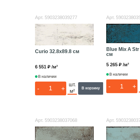
Арт.
5903238039277
Арт.
590323803
Blue Mix A St
Curio
32.8x89.8 см
см
5 265 ₽ /м²
6 551 ₽ /м²
В наличии
В наличии
шт.
-
+
-
+
В корзину
м²
Арт.
5903238037068
Арт.
590323803