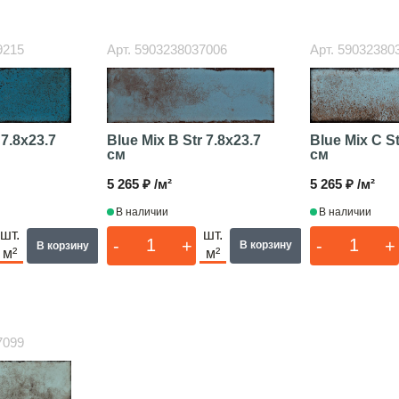
9215
Арт.
5903238037006
Арт.
59032380
Blue Mix B Str
7.8x23.7
Blue Mix C S
r
7.8x23.7
см
см
5 265 ₽ /м²
5 265 ₽ /м²
В наличии
В наличии
шт.
шт.
-
+
-
+
В корзину
В корзину
м²
м²
7099