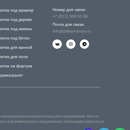
Номер для связи:
литка под мрамор
+7 (812) 509 50 85
литка под дерево
Почта для связи:
литка под камень
info@plitkamaniya.ru
ликта под бетон
литка для ванной
литка для пола
литка на фартука
ерамогранит
и предназначена исключительно для ознакомления. Она не
ферты или коммерческого предложения, необходимо обратиться