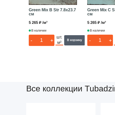
Green Mix C S
Green Mix B Str
7.8x23.7
см
см
5 265 ₽ /м²
5 265 ₽ /м²
В наличии
В наличии
шт.
-
+
-
+
В корзину
м²
Все коллекции Tubadzi