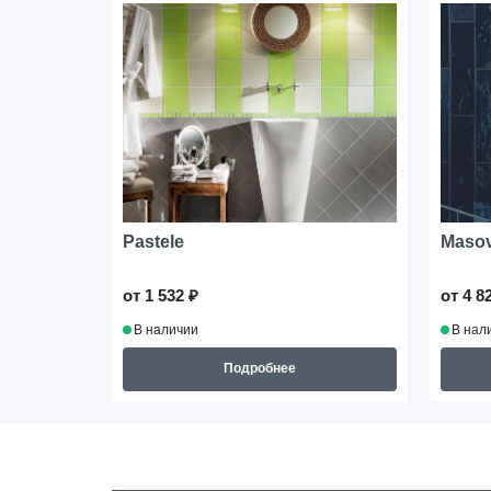
Pastele
Masov
от 1 532 ₽
от 4 8
В наличии
В нал
Подробнее