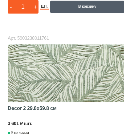
-
+
шт.
В корзину
Арт.
5903238011761
Decor 2
29.8x59.8 см
3 601 ₽ /шт.
В наличии