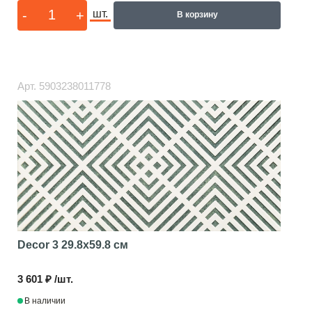
-
+
шт.
В корзину
Арт.
5903238011778
Decor 3
29.8x59.8 см
3 601 ₽ /шт.
В наличии