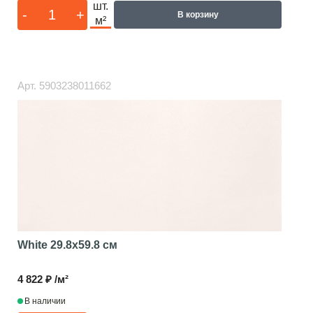
шт.
-
+
В корзину
м²
Арт.
5903238011662
White
29.8x59.8 см
4 822 ₽ /м²
В наличии