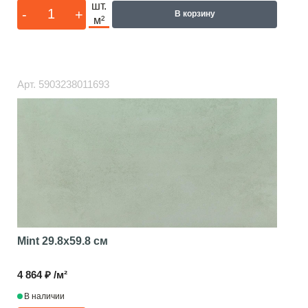
шт.
-
+
В корзину
м²
Арт.
5903238011693
Mint
29.8x59.8 см
4 864 ₽ /м²
В наличии