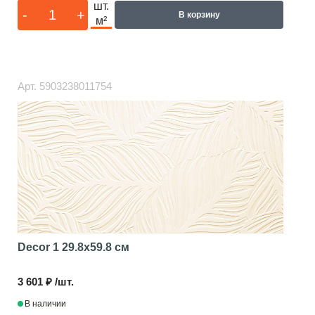
шт.
-
+
В корзину
м²
Арт.
5903238011754
Decor 1
29.8x59.8 см
3 601 ₽ /шт.
В наличии