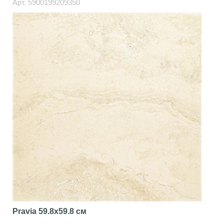
Арт.
5900199209350
Pravia
59.8x59.8 см