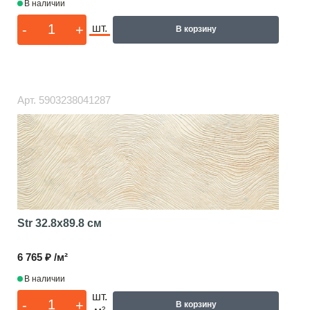
В наличии
-
+
шт.
В корзину
Арт.
5903238041287
Str
32.8x89.8 см
6 765 ₽ /м²
В наличии
шт.
-
+
В корзину