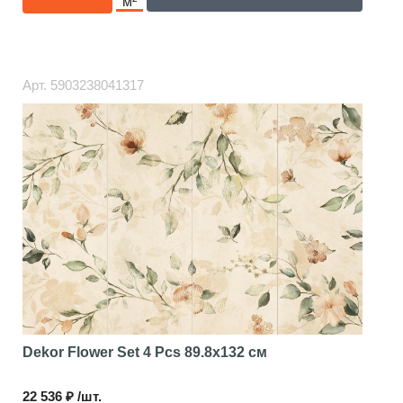
м²
Арт.
5903238041317
Dekor Flower Set 4 Pcs
89.8x132 см
22 536 ₽ /шт.