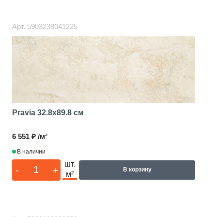
Арт.
5903238041225
Pravia
32.8x89.8 см
6 551 ₽ /м²
В наличии
шт.
-
+
В корзину
м²