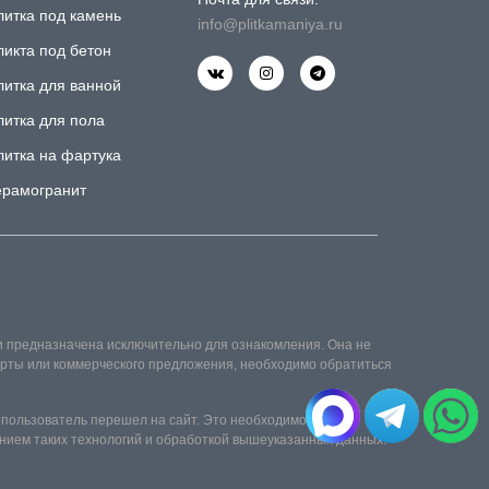
литка под камень
info@plitkamaniya.ru
ликта под бетон
литка для ванной
литка для пола
литка на фартука
ерамогранит
и предназначена исключительно для ознакомления. Она не
ферты или коммерческого предложения, необходимо обратиться
 пользователь перешел на сайт. Это необходимо для его
нием таких технологий и обработкой вышеуказанных данных.