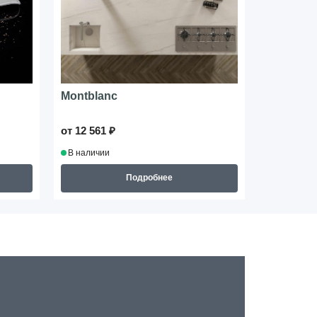
Montblanc
Cosmopol
от 12 561 ₽
от 12 332 
В наличии
В наличии
Подробнее