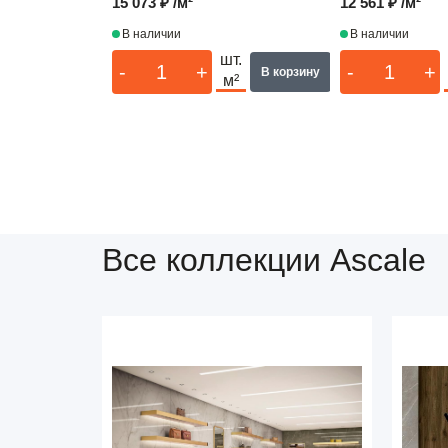
15 073 ₽ /м²
12 561 ₽ /м²
В наличии
В наличии
шт.
-
+
-
+
В корзину
м²
Все коллекции Ascale