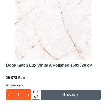
Bookmatch Lux White A Polished
160x320 см
15 073 ₽ /м²
В наличии
шт.
-
+
В корзину
м²