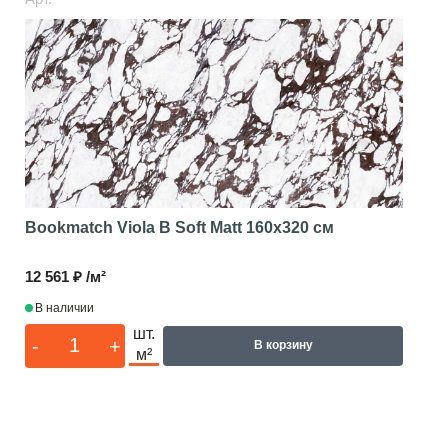
Bookmatch Viola B Soft Matt
160x320 см
12 561 ₽ /м²
В наличии
шт.
-
+
В корзину
м²