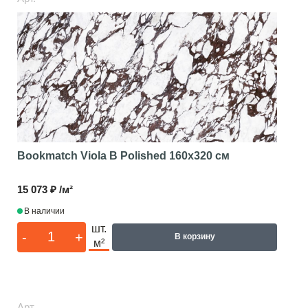
Bookmatch Viola B Polished
160x320 см
15 073 ₽ /м²
В наличии
шт.
-
+
В корзину
м²
Арт.