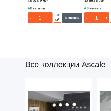
15 073 ₽ /м²
12 561 ₽ /м²
В наличии
В наличии
шт.
-
+
-
+
В корзину
м²
Все коллекции Ascale