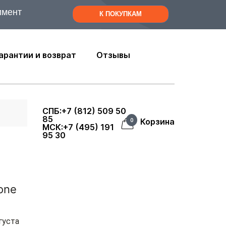
имент
К ПОКУПКАМ
арантии и возврат
Отзывы
СПБ:+7 (812) 509 50
85
Корзина
0
МСК:+7 (495) 191
95 30
one
густа