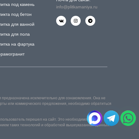
литка под камень
info@plitkamaniya.ru
ликта под бетон
литка для ванной
литка для пола
литка на фартука
ерамогранит
и предназначена исключительно для ознакомления. Она не
ферты или коммерческого предложения, необходимо обратиться
 пользователь перешел на сайт. Это необходимо для его
нием таких технологий и обработкой вышеуказанных данных.