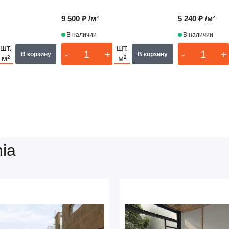
9 500 ₽ /м²
5 240 ₽ /м²
В наличии
В наличии
шт.
шт.
-
+
-
+
В корзину
В корзину
м²
м²
ia