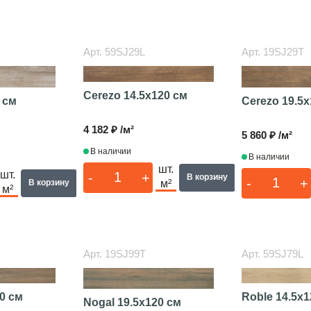
Арт.
59SJ29L
Арт.
19SJ29T
Cerezo
14.5x120 см
 см
Cerezo
19.5x
4 182 ₽ /м²
5 860 ₽ /м²
В наличии
В наличии
шт.
шт.
-
+
В корзину
-
+
м²
В корзину
м²
Арт.
19SJ99T
Арт.
59SJ79L
0 см
Roble
14.5x1
Nogal
19.5x120 см