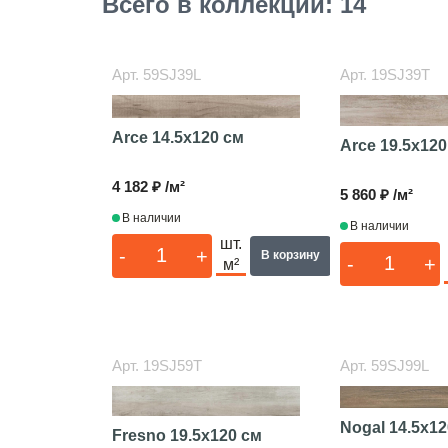
Всего в коллекции: 14
Арт.
59SJ39L
Арт.
19SJ39T
Arce
14.5x120 см
Arce
19.5x120
4 182 ₽ /м²
5 860 ₽ /м²
В наличии
В наличии
шт.
-
+
В корзину
-
+
м²
Арт.
19SJ59T
Арт.
59SJ99L
Nogal
14.5x12
Fresno
19.5x120 см