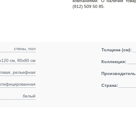
компаниями. О наличии това
(812) 509 50 85.
стены, пол
Толщина (см):
x120 см, 80x80 см
Коллекция:
товая, рельефная
Производитель
ктифицированная
Страна:
белый