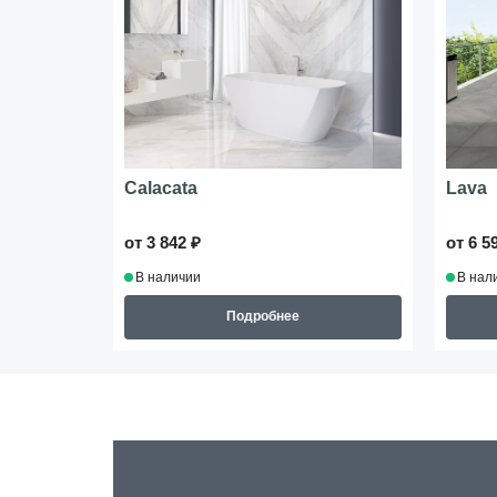
Calacata
Lava
от 3 842 ₽
от 6 5
В наличии
В нал
Подробнее