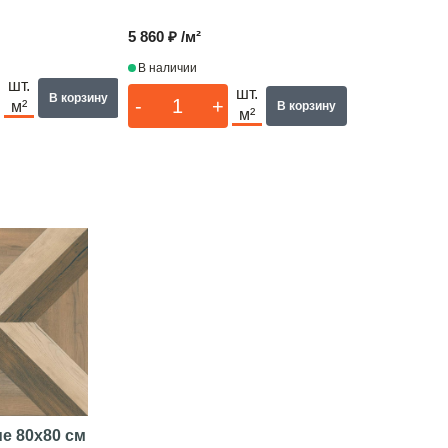
5 860 ₽ /м²
В наличии
шт.
шт.
В корзину
-
+
м²
В корзину
м²
ue
80x80 см