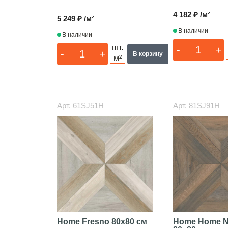
4 182 ₽ /м²
5 249 ₽ /м²
В наличии
В наличии
шт.
-
+
-
+
В корзину
м²
Арт.
61SJ51H
Арт.
81SJ91H
Home Fresno
80x80 см
Home Home N