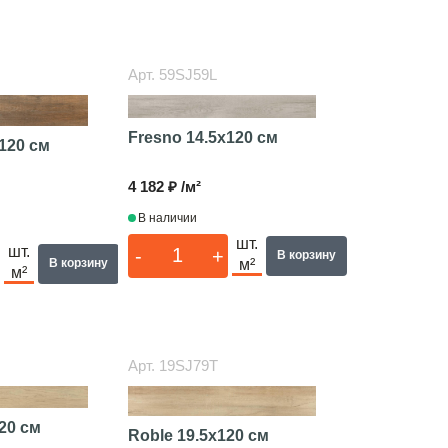
Арт.
59SJ59L
Fresno
14.5x120 см
120 см
4 182 ₽ /м²
В наличии
шт.
шт.
-
+
В корзину
м²
В корзину
м²
Арт.
19SJ79T
20 см
Roble
19.5x120 см