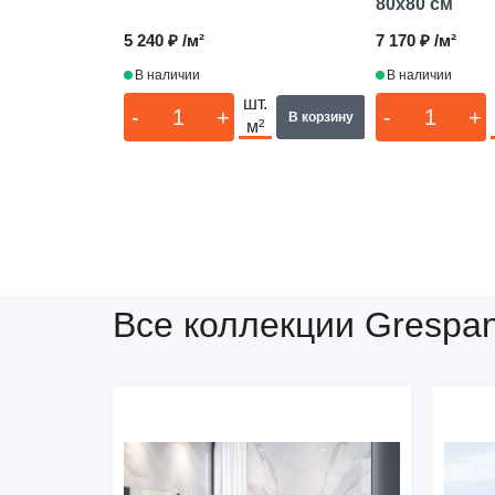
80x80 см
5 240 ₽ /м²
7 170 ₽ /м²
В наличии
В наличии
шт.
-
+
-
+
В корзину
м²
Все коллекции Grespan