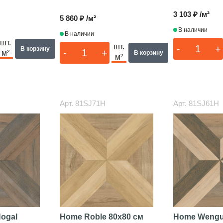
3 103 ₽ /м²
5 860 ₽ /м²
В наличии
В наличии
шт.
шт.
-
+
В корзину
-
+
м²
В корзину
м²
Арт.
81SJ71H
Арт.
81SJ61H
ogal
Home Roble
80x80 см
Home Weng