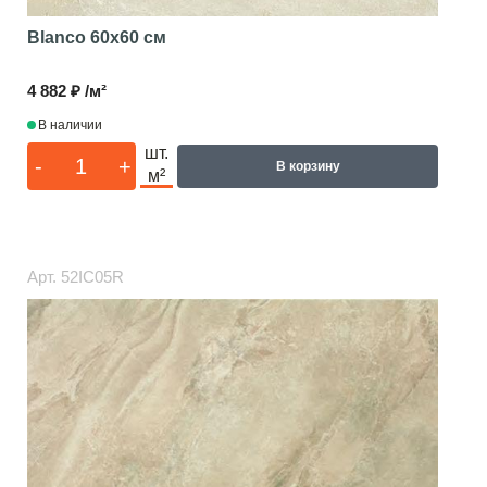
Blanco
60x60 см
4 882 ₽ /м²
В наличии
шт.
-
+
В корзину
м²
Арт.
52IC05R