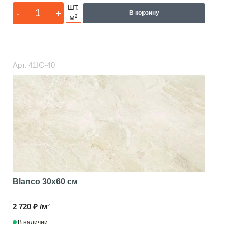
шт.
-
+
В корзину
м²
Арт.
41IC-40
Blanco
30x60 см
2 720 ₽ /м²
В наличии