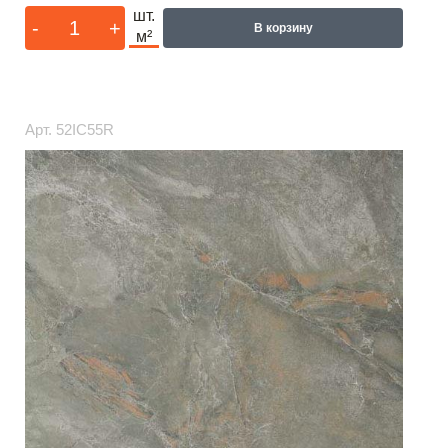
шт.
-
+
В корзину
м²
Арт.
52IC55R