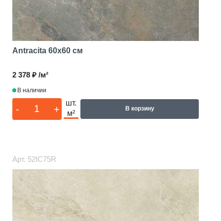
Antracita
60x60 см
2 378 ₽ /м²
В наличии
шт.
-
+
В корзину
м²
Арт.
52IC75R