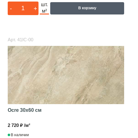
шт.
-
+
В корзину
м²
Арт.
41IC-00
Ocre
30x60 см
2 720 ₽ /м²
В наличии