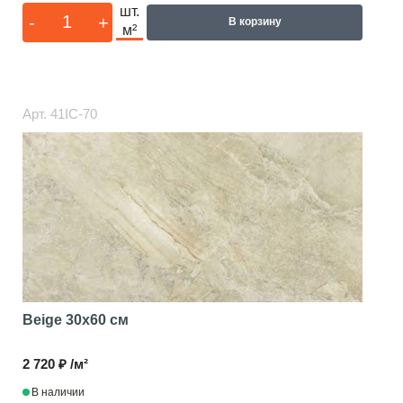
шт.
-
+
В корзину
м²
Арт.
41IC-70
Beige
30x60 см
2 720 ₽ /м²
В наличии