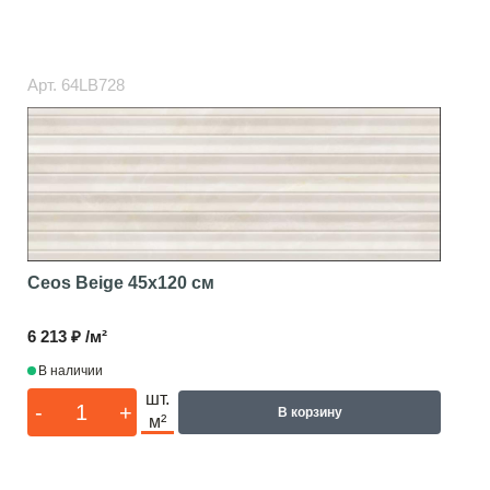
Арт.
64LB728
Ceos Beige
45x120 см
6 213 ₽ /м²
В наличии
шт.
-
+
В корзину
м²