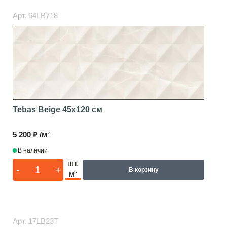
Арт.
64LB718
Tebas Beige
45x120 см
5 200 ₽ /м²
В наличии
шт.
-
+
В корзину
м²
Арт.
17LB23T