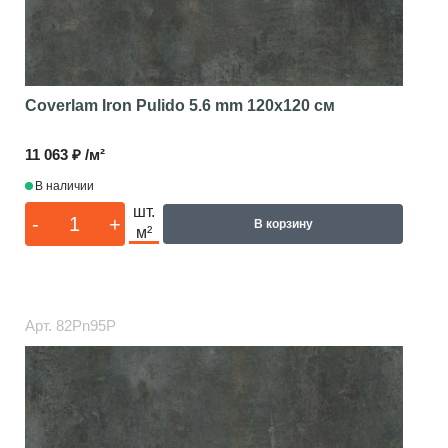
Coverlam Iron Pulido 5.6 mm
120x120 см
11 063 ₽ /м²
В наличии
шт.
-
+
В корзину
м²
Арт.
82Pn95P