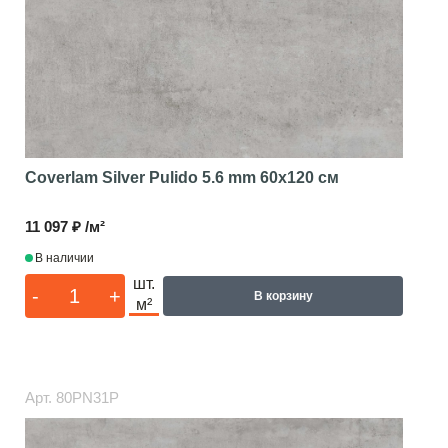
Coverlam Silver Pulido 5.6 mm
60x120 см
11 097 ₽ /м²
В наличии
шт.
-
+
В корзину
м²
Арт.
80PN31P