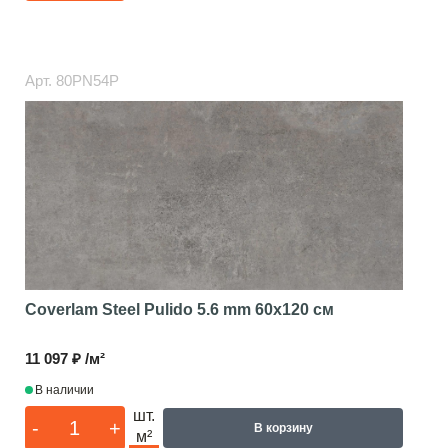
Арт.
80PN54P
Coverlam Steel Pulido 5.6 mm
60x120 см
11 097 ₽ /м²
В наличии
шт.
-
+
В корзину
м²