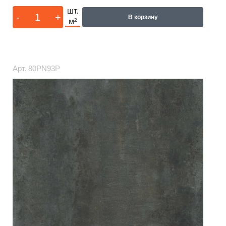
шт.
-
+
В корзину
м²
Арт.
80PN93P