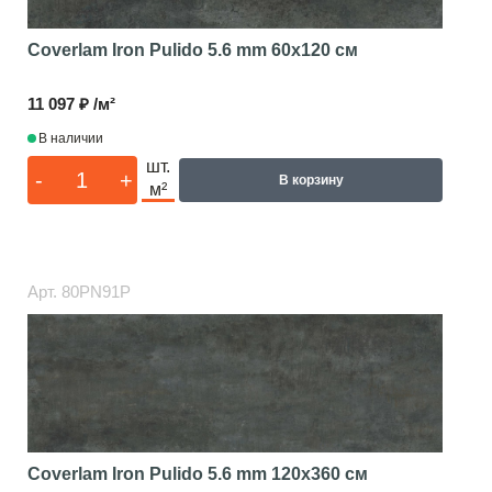
Coverlam Iron Pulido 5.6 mm
60x120 см
11 097 ₽ /м²
В наличии
шт.
-
+
В корзину
м²
Арт.
80PN91P
Coverlam Iron Pulido 5.6 mm
120x360 см