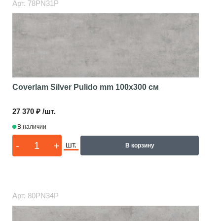
Арт.
78PN31P
Coverlam Silver Pulido mm
100x300 см
27 370 ₽ /шт.
В наличии
-
+
шт.
В корзину
Арт.
80PN34P