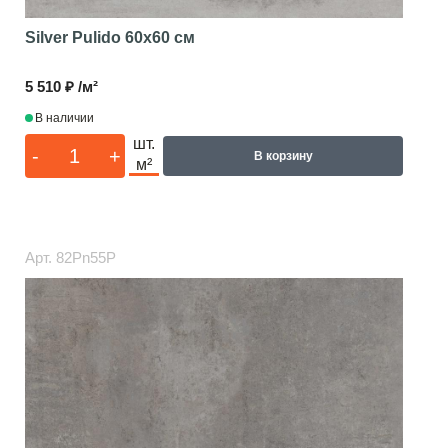
Silver Pulido
60x60 см
5 510 ₽ /м²
В наличии
шт.
-
+
В корзину
м²
Арт.
82Pn55P