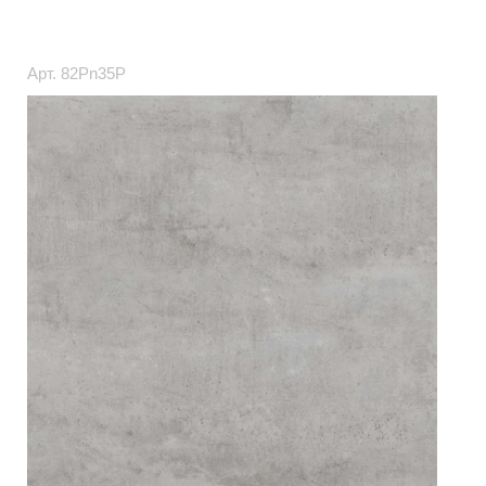
Арт.
82Pn35P