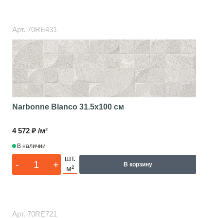
Арт.
70RE431
Narbonne Blanco
31.5x100 см
4 572 ₽ /м²
В наличии
шт.
-
+
В корзину
м²
Арт.
70RE721