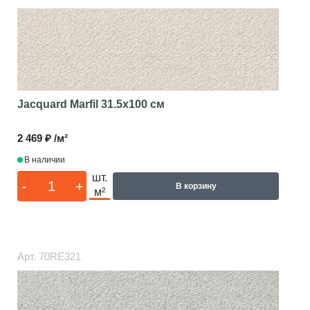
Jacquard Marfil
31.5x100 см
2 469 ₽ /м²
В наличии
шт.
-
+
В корзину
м²
Арт.
70RE321