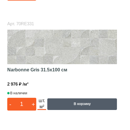
Арт.
70RE331
Narbonne Gris
31.5x100 см
2 976 ₽ /м²
В наличии
шт.
-
+
В корзину
м²