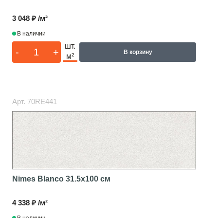
3 048 ₽ /м²
В наличии
шт.
-
+
В корзину
м²
Арт.
70RE441
Nimes Blanco
31.5x100 см
4 338 ₽ /м²