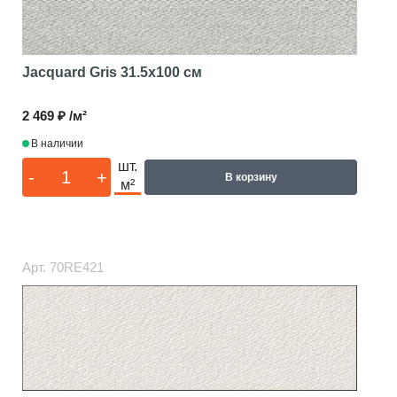
Jacquard Gris
31.5x100 см
2 469 ₽ /м²
В наличии
шт.
-
+
В корзину
м²
Арт.
70RE421