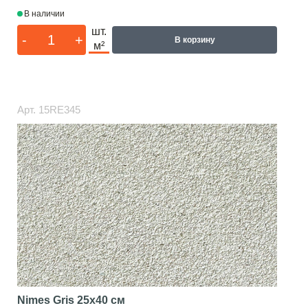
В наличии
шт.
-
+
В корзину
м²
Арт.
15RE345
Nimes Gris
25x40 см