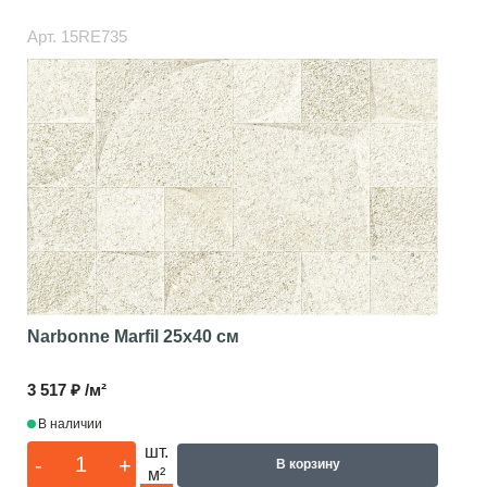
Арт.
15RE735
Narbonne Marfil
25x40 см
3 517 ₽ /м²
В наличии
шт.
-
+
В корзину
м²