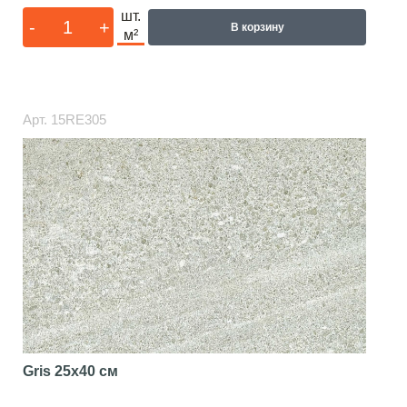
шт.
-
+
В корзину
м²
Арт.
15RE305
Gris
25x40 см