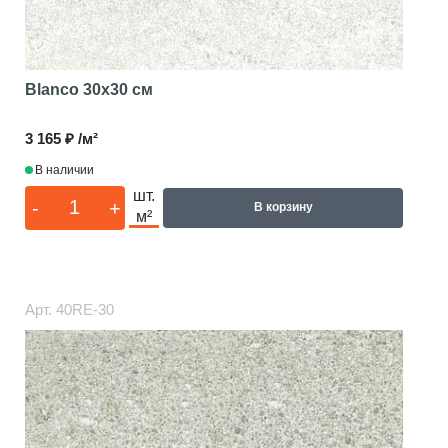
Blanco
30x30 см
3 165 ₽ /м²
В наличии
шт.
-
+
В корзину
м²
Арт.
40RE-30