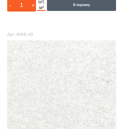
шт.
-
+
В корзину
м²
Арт.
40RE-40