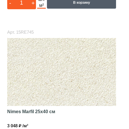
-
+
В корзину
м²
Арт.
15RE745
Nimes Marfil
25x40 см
3 048 ₽ /м²