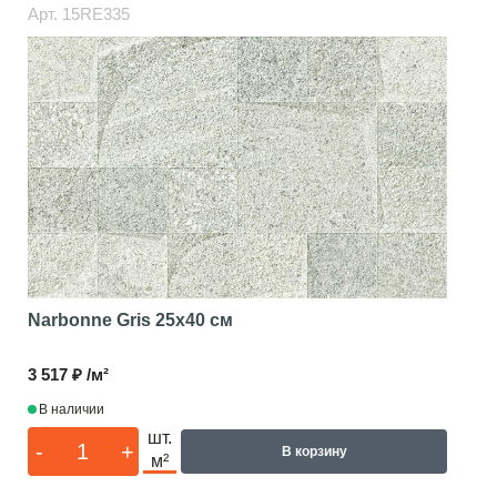
Арт.
15RE335
Narbonne Gris
25x40 см
3 517 ₽ /м²
В наличии
шт.
-
+
В корзину
м²