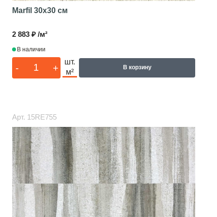
Marfil
30x30 см
2 883 ₽ /м²
В наличии
шт.
-
+
В корзину
м²
Арт.
15RE755