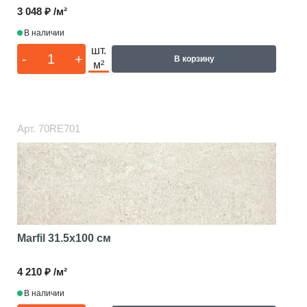
3 048 ₽ /м²
В наличии
шт.
-
+
В корзину
м²
Арт.
70RE701
Marfil
31.5x100 см
4 210 ₽ /м²
В наличии