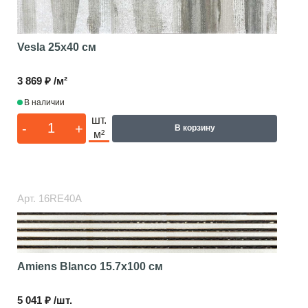
Vesla
25x40 см
3 869 ₽ /м²
В наличии
шт.
-
+
В корзину
м²
Арт.
16RE40A
Amiens Blanco
15.7x100 см
5 041 ₽ /шт.