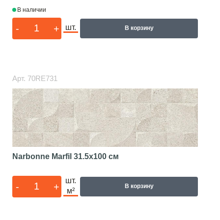
В наличии
-
+
шт.
В корзину
Арт.
70RE731
Narbonne Marfil
31.5x100 см
шт.
-
+
В корзину
м²