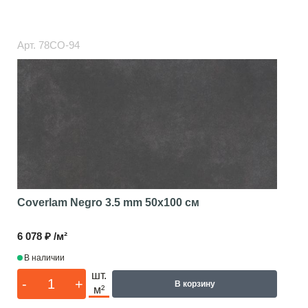
Арт.
78CO-94
Coverlam Negro 3.5 mm
50x100 см
6 078 ₽ /м²
В наличии
шт.
-
+
В корзину
м²