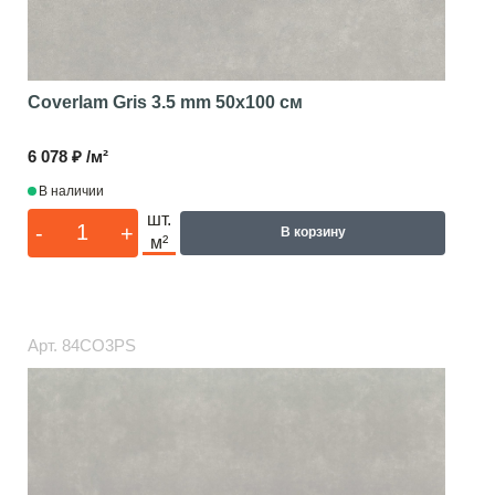
Coverlam Gris 3.5 mm
50x100 см
6 078 ₽ /м²
В наличии
шт.
-
+
В корзину
м²
Арт.
84CO3PS