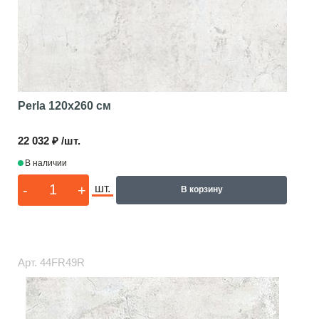
Perla
120x260 см
22 032 ₽ /шт.
В наличии
-
+
шт.
В корзину
Арт.
44FR49R