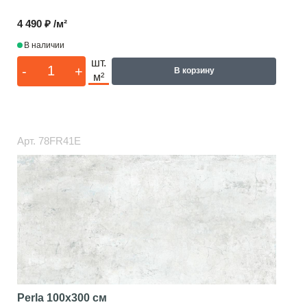
4 490 ₽ /м²
В наличии
шт.
-
+
В корзину
м²
Арт.
78FR41E
Perla
100x300 см