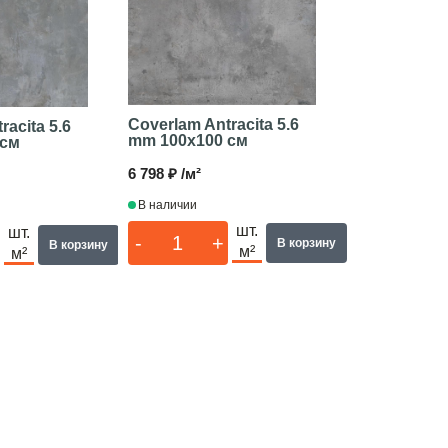
Coverlam Antracita 5.6
racita 5.6
mm
100x100 см
 см
6 798 ₽ /м²
В наличии
шт.
шт.
-
+
В корзину
В корзину
м²
м²