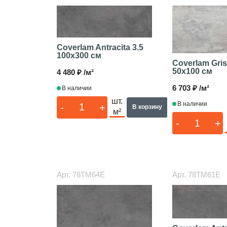
Coverlam Antracita 3.5
100x300 см
Coverlam Gris
50x100 см
4 480 ₽ /м²
6 703 ₽ /м²
В наличии
шт.
В наличии
-
+
В корзину
м²
-
+
Арт.
78TM64E
Арт.
78TM61E