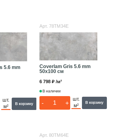
Арт.
78TM34E
Coverlam Gris 5.6 mm
s 5.6 mm
50x100 см
6 798 ₽ /м²
В наличии
шт.
шт.
-
+
В корзину
В корзину
м²
м²
Арт.
80TM64E