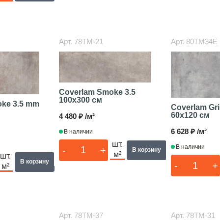
Арт.
78TM-21
Арт.
80TM34E
Coverlam Smoke 3.5
100x300 см
ke 3.5 mm
Coverlam Gri
60x120 см
4 480 ₽ /м²
6 628 ₽ /м²
В наличии
шт.
В наличии
-
+
В корзину
м²
шт.
В корзину
-
+
м²
Арт.
78TM-37
Арт.
78TM-31