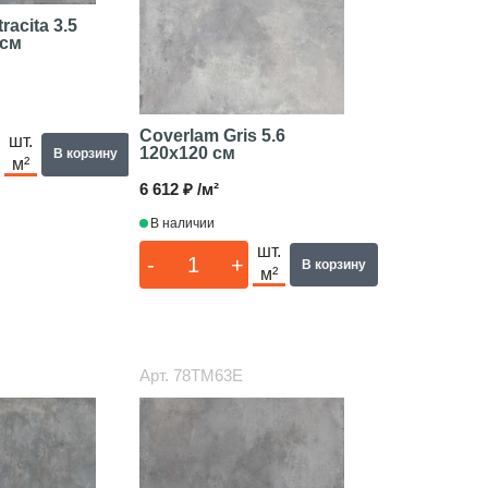
racita 3.5
 см
Coverlam Gris 5.6
шт.
120x120 см
В корзину
м²
6 612 ₽ /м²
В наличии
шт.
-
+
В корзину
м²
Арт.
78TM63E