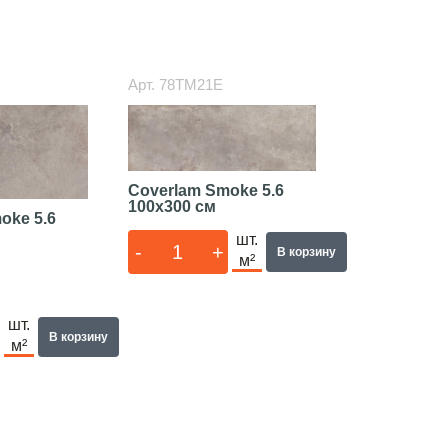
Арт.
78TM21E
Coverlam Smoke 5.6
100x300 см
oke 5.6
шт.
-
+
В корзину
м²
шт.
В корзину
м²