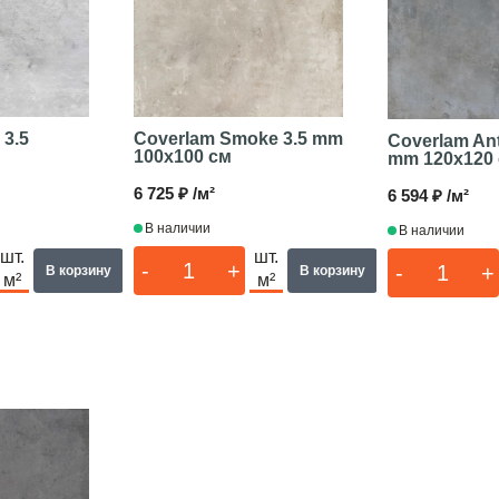
 3.5
Coverlam Smoke 3.5 mm
Coverlam Ant
100x100 см
mm
120x120
6 725 ₽ /м²
6 594 ₽ /м²
В наличии
В наличии
шт.
шт.
-
+
-
+
В корзину
В корзину
м²
м²