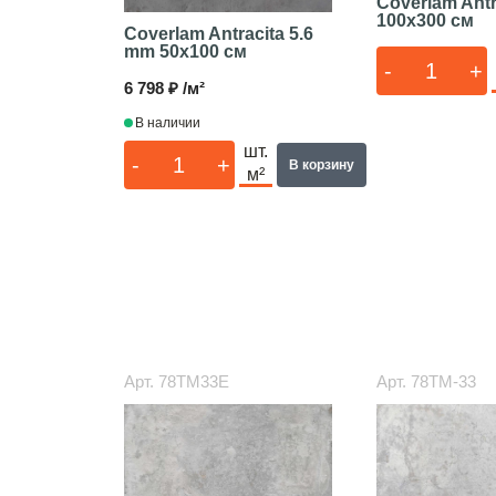
Coverlam Antr
100x300 см
Coverlam Antracita 5.6
mm
50x100 см
-
+
6 798 ₽ /м²
В наличии
шт.
-
+
В корзину
м²
Арт.
78TM33E
Арт.
78TM-33