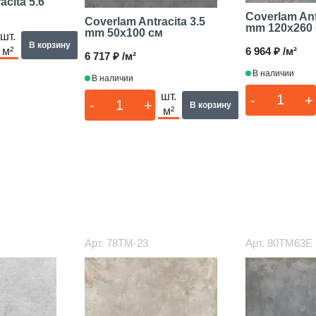
acita 5.6
Coverlam Ant
Coverlam Antracita 3.5
mm
120x260
mm
50x100 см
шт.
В корзину
6 964 ₽ /м²
м²
6 717 ₽ /м²
В наличии
В наличии
шт.
-
+
-
+
В корзину
м²
Арт.
78TM-23
Арт.
80TM63E