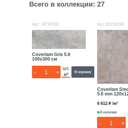
Всего в коллекции: 27
Арт.
78TM31E
Арт.
80TM23E
Coverlam Gris 5.6
100x300 см
шт.
-
+
В корзину
м²
Coverlam Smo
5.6 mm
120x1
6 612 ₽ /м²
В наличии
-
+