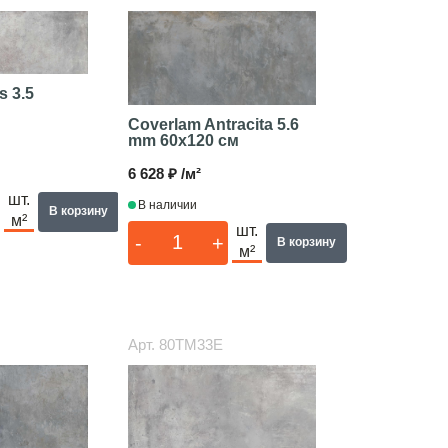
s 3.5
Coverlam Antracita 5.6
mm
60x120 см
6 628 ₽ /м²
шт.
В наличии
В корзину
м²
шт.
-
+
В корзину
м²
Арт.
80TM33E