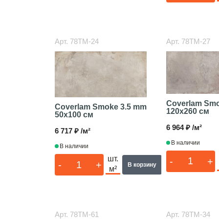
Арт.
78TM-24
Арт.
78TM-27
Coverlam Smo
Coverlam Smoke 3.5 mm
120x260 см
50x100 см
6 964 ₽ /м²
6 717 ₽ /м²
В наличии
В наличии
шт.
-
+
-
+
В корзину
м²
Арт.
78TM-61
Арт.
78TM-34