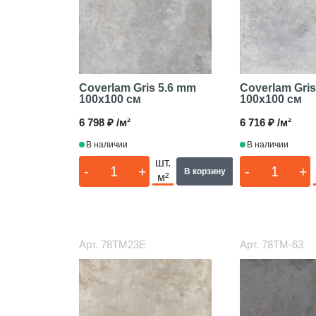
Coverlam Gris 5.6 mm
Coverlam Gris
100x100 см
100x100 см
6 798 ₽ /м²
6 716 ₽ /м²
В наличии
В наличии
шт.
-
+
-
+
В корзину
м²
Арт.
78TM23E
Арт.
78TM-63