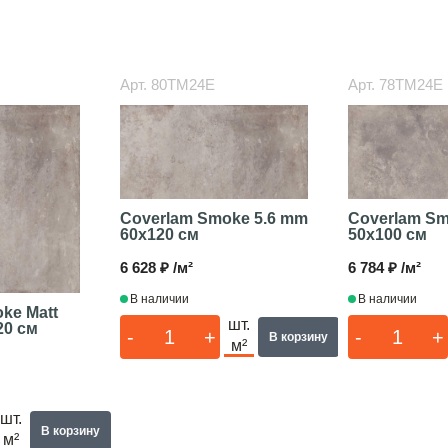
Арт.
80TM24E
Арт.
78TM24E
Coverlam Smoke 5.6 mm
Coverlam Sm
60x120 см
50x100 см
6 628 ₽ /м²
6 784 ₽ /м²
В наличии
В наличии
ke Matt
шт.
20 см
-
+
-
+
В корзину
м²
шт.
В корзину
м²