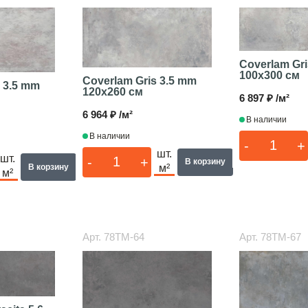
Coverlam Gri
100x300 см
Coverlam Gris 3.5 mm
 3.5 mm
120x260 см
6 897 ₽ /м²
6 964 ₽ /м²
В наличии
В наличии
-
+
шт.
шт.
-
+
В корзину
В корзину
м²
м²
Арт.
78TM-64
Арт.
78TM-67