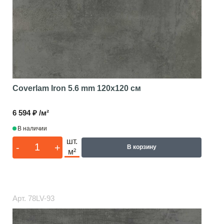
Coverlam Iron 5.6 mm
120x120 см
6 594 ₽ /м²
В наличии
шт.
-
+
В корзину
м²
Арт.
78LV-93