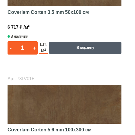
Coverlam Corten 3.5 mm
50x100 см
6 717 ₽ /м²
В наличии
шт.
-
+
В корзину
м²
Арт.
78LV01E
Coverlam Corten 5.6 mm
100x300 см