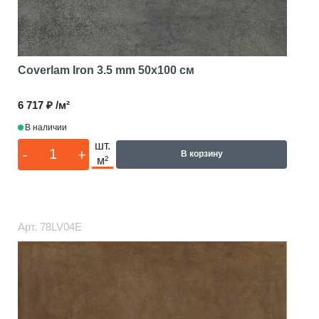
Coverlam Iron 3.5 mm
50x100 см
6 717 ₽ /м²
В наличии
шт.
-
+
В корзину
м²
Арт.
78LV04E