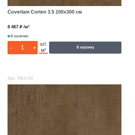
Coverlam Corten 3.5
100x300 см
8 467 ₽ /м²
В наличии
шт.
-
+
В корзину
м²
Арт.
78LV-04