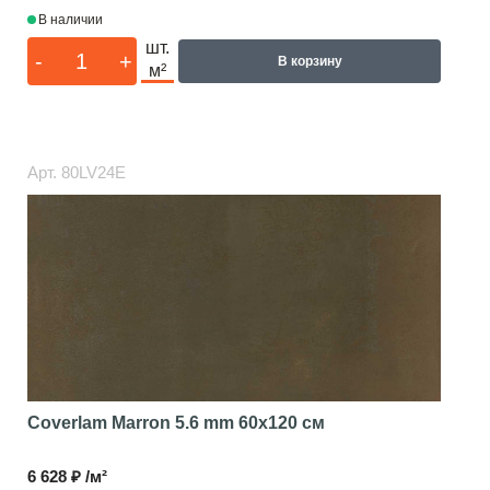
В наличии
шт.
-
+
В корзину
м²
Арт.
80LV24E
Coverlam Marron 5.6 mm
60x120 см
6 628 ₽ /м²