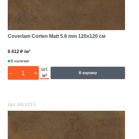
Coverlam Corten Matt 5.6 mm
120x120 см
6 612 ₽ /м²
В наличии
шт.
-
+
В корзину
м²
Арт.
84LV01S