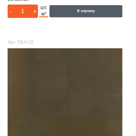
шт.
-
+
В корзину
м²
Арт.
78LV-23