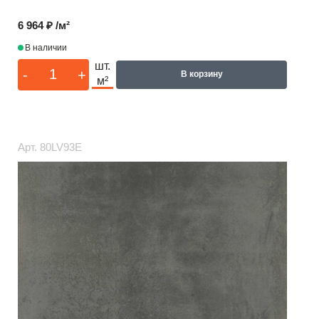
6 964 ₽ /м²
В наличии
шт.
-
+
В корзину
м²
Арт.
80LV93E