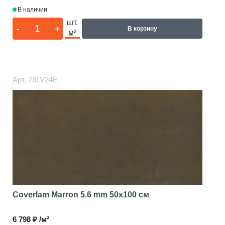
В наличии
шт.
-
+
В корзину
м²
Арт.
78LV24E
Coverlam Marron 5.6 mm
50x100 см
6 798 ₽ /м²