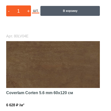
-
+
шт.
В корзину
Арт.
80LV04E
Coverlam Corten 5.6 mm
60x120 см
6 628 ₽ /м²