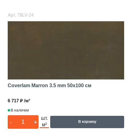
Арт.
78LV-24
Coverlam Marron 3.5 mm
50x100 см
6 717 ₽ /м²
В наличии
шт.
-
+
В корзину
м²