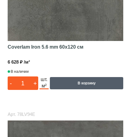
Coverlam Iron 5.6 mm
60x120 см
6 628 ₽ /м²
В наличии
шт.
-
+
В корзину
м²
Арт.
78LV94E