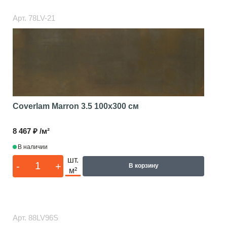
Арт.
78LV-21
Coverlam Marron 3.5
100x300 см
8 467 ₽ /м²
В наличии
шт.
-
+
В корзину
м²
Арт.
88LV96S