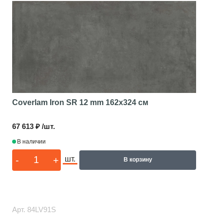
Coverlam Iron SR 12 mm
162x324 см
67 613 ₽ /шт.
В наличии
-
+
шт.
В корзину
Арт.
84LV91S