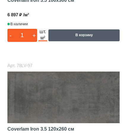
Coverlam Iron 3.5
100x300 см
6 897 ₽ /м²
В наличии
шт.
-
+
В корзину
м²
Арт.
78LV-97
Coverlam Iron 3.5
120x260 см