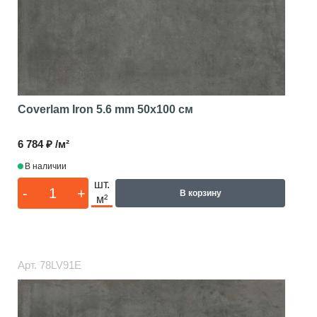
Coverlam Iron 5.6 mm
50x100 см
6 784 ₽ /м²
В наличии
шт.
-
+
В корзину
м²
Арт.
78LV91E