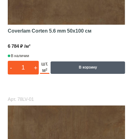
Coverlam Corten 5.6 mm
50x100 см
6 784 ₽ /м²
В наличии
шт.
-
+
В корзину
м²
Арт.
78LV-01