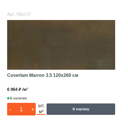
Арт.
78LV-27
Coverlam Marron 3.5
120x260 см
6 964 ₽ /м²
В наличии
шт.
-
+
В корзину
м²