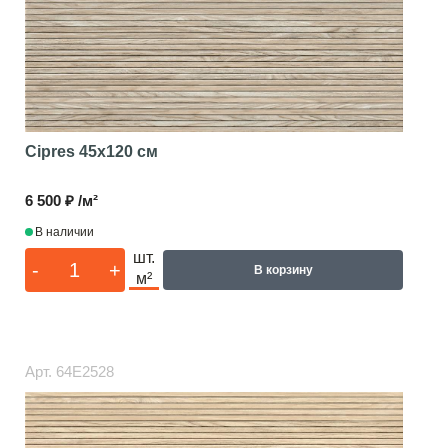
Cipres
45x120 см
6 500 ₽ /м²
В наличии
шт.
-
+
В корзину
м²
Арт.
64E2528