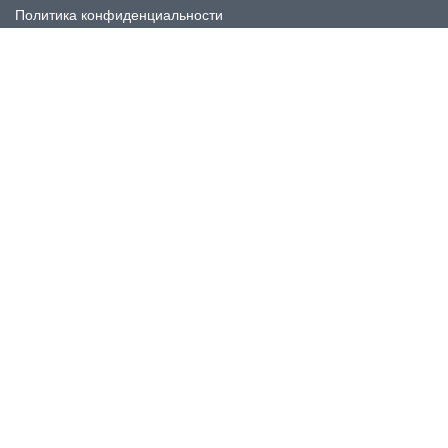
Политика конфиденциальности
КАТАЛОГ
Плитка под мрамор
Плитка под дерево
Плитка под камень
Пликта под бетон
Плитка для ванной
Плитка для пола
Плитка на фартука
Керамогранит
КОНТАКТЫ
Номер для связи:
+7 (812) 509 50 85