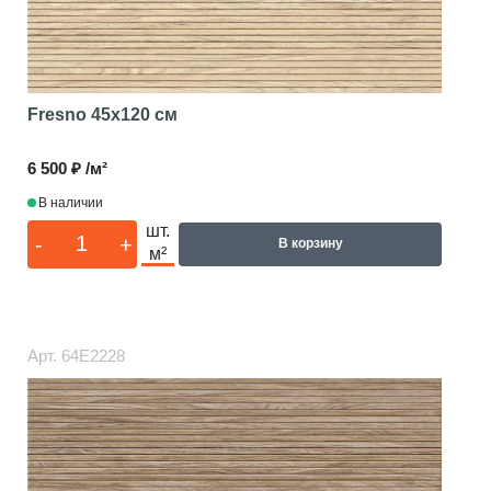
Fresno
45x120 см
6 500 ₽ /м²
В наличии
шт.
-
+
В корзину
м²
Арт.
64E2228