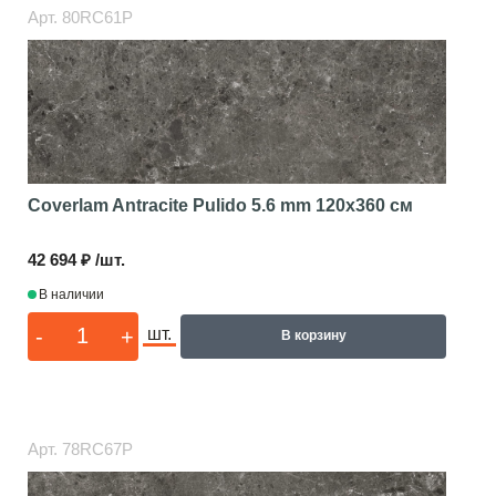
Арт.
80RC61P
Coverlam Antracite Pulido 5.6 mm
120x360 см
42 694 ₽ /шт.
В наличии
-
+
шт.
В корзину
Арт.
78RC67P