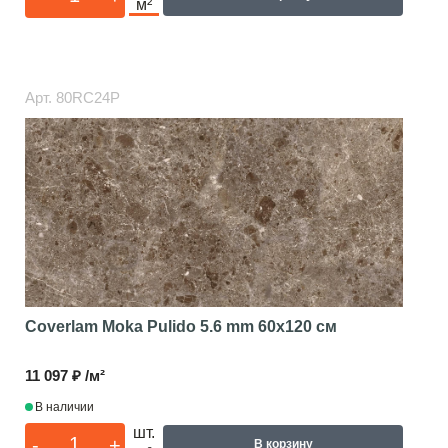
м²
Арт.
80RC24P
Coverlam Moka Pulido 5.6 mm
60x120 см
11 097 ₽ /м²
В наличии
шт.
-
+
В корзину