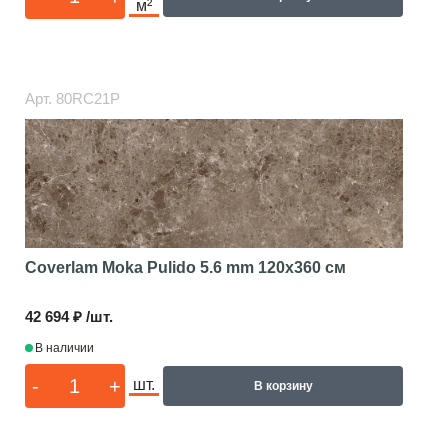
м²
Арт.
80RC21P
Coverlam Moka Pulido 5.6 mm
120x360 см
42 694 ₽ /шт.
В наличии
-
+
шт.
В корзину