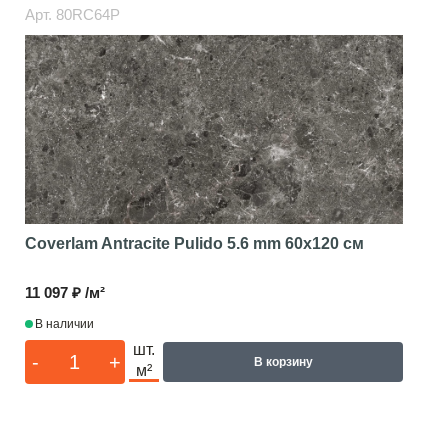
Арт.
80RC64P
Coverlam Antracite Pulido 5.6 mm
60x120 см
11 097 ₽ /м²
В наличии
шт.
-
+
В корзину
м²