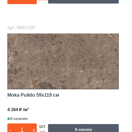
Арт.
48RC29P
Moka Pulido
59x119 см
4 164 ₽ /м²
В наличии
шт.
-
+
В корзину