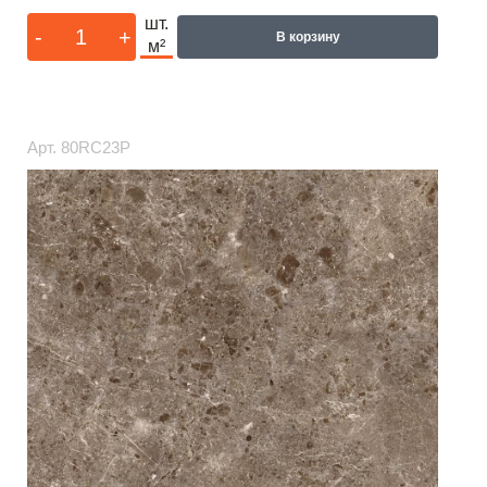
шт.
-
+
В корзину
м²
Арт.
80RC23P