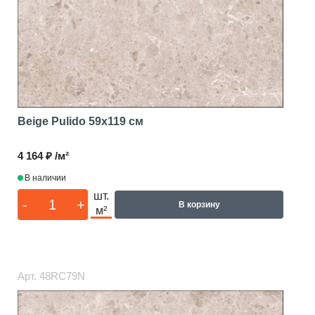
Beige Pulido
59x119 см
4 164 ₽ /м²
В наличии
шт.
-
+
В корзину
м²
Арт.
48RC79N