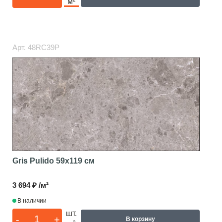
м²
Арт.
48RC39P
Gris Pulido
59x119 см
3 694 ₽ /м²
В наличии
шт.
-
+
В корзину