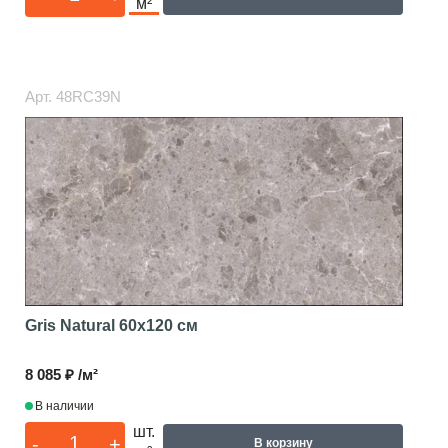
м²
Арт.
48RC39N
Gris Natural
60x120 см
8 085 ₽ /м²
В наличии
шт.
-
+
В корзину