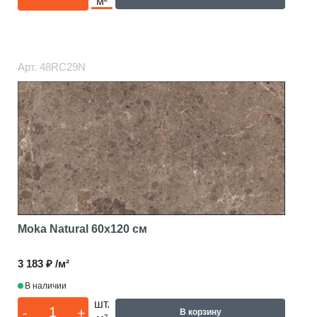
м²
Арт.
48RC29N
Moka Natural
60x120 см
3 183 ₽ /м²
В наличии
шт.
-
+
В корзину