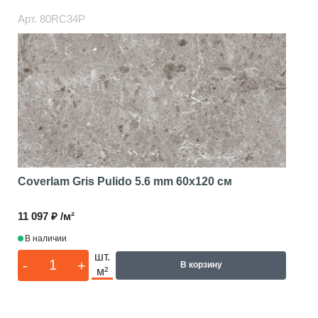
Арт.
80RC34P
Coverlam Gris Pulido 5.6 mm
60x120 см
11 097 ₽ /м²
В наличии
шт.
-
+
В корзину
м²