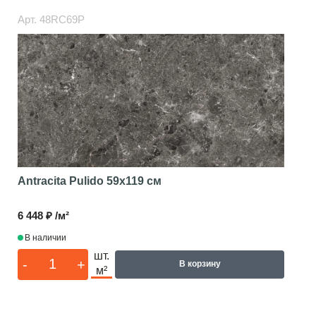
Арт.
48RC69P
Antracita Pulido
59x119 см
6 448 ₽ /м²
В наличии
шт.
-
+
В корзину
м²