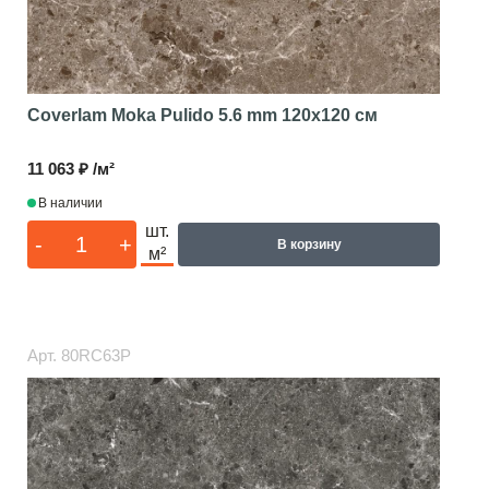
Coverlam Moka Pulido 5.6 mm
120x120 см
11 063 ₽ /м²
В наличии
шт.
-
+
В корзину
м²
Арт.
80RC63P