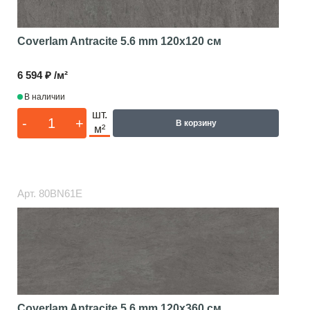
Coverlam Antracite 5.6 mm
120x120 см
6 594 ₽ /м²
В наличии
шт.
-
+
В корзину
м²
Арт.
80BN61E
Coverlam Antracite 5.6 mm
120x360 см