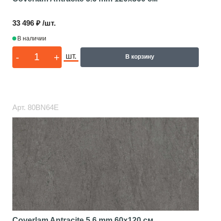
33 496 ₽ /шт.
В наличии
-
+
шт.
В корзину
Арт.
80BN64E
Coverlam Antracite 5.6 mm
60x120 см