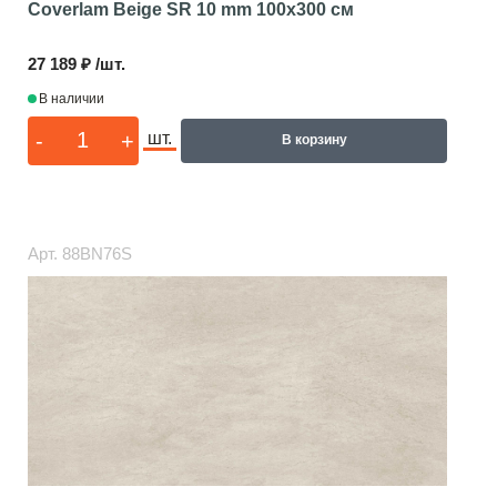
Coverlam Beige SR 10 mm
100x300 см
27 189 ₽ /шт.
В наличии
-
+
шт.
В корзину
Арт.
88BN76S