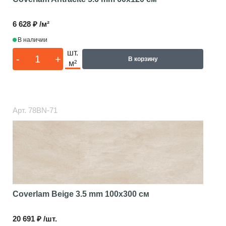
6 628 ₽ /м²
В наличии
шт.
-
+
В корзину
м²
Арт.
78BN-71
Coverlam Beige 3.5 mm
100x300 см
20 691 ₽ /шт.