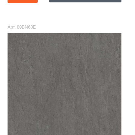
Арт.
80BN63E