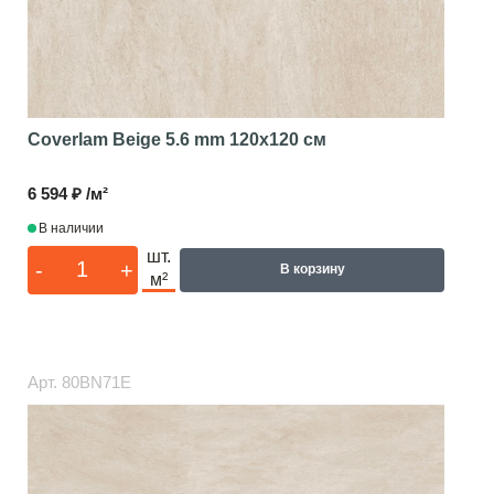
Coverlam Beige 5.6 mm
120x120 см
6 594 ₽ /м²
В наличии
шт.
-
+
В корзину
м²
Арт.
80BN71E