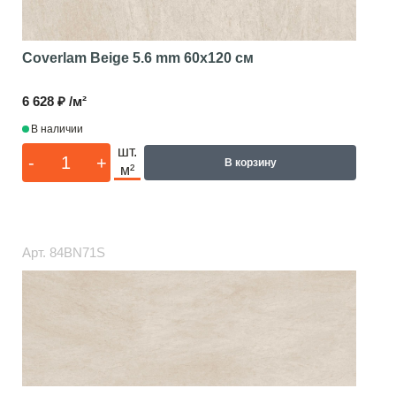
Coverlam Beige 5.6 mm
60x120 см
6 628 ₽ /м²
В наличии
шт.
-
+
В корзину
м²
Арт.
84BN71S