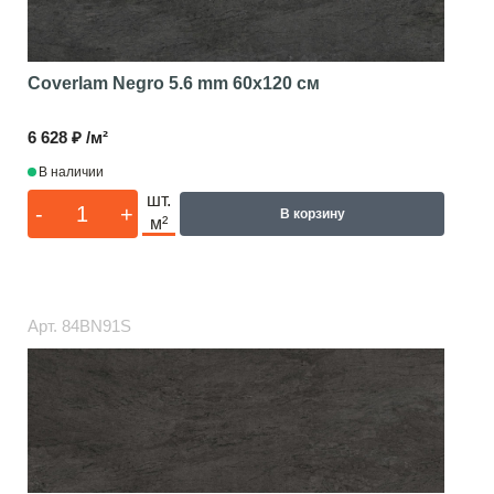
Coverlam Negro 5.6 mm
60x120 см
6 628 ₽ /м²
В наличии
шт.
-
+
В корзину
м²
Арт.
84BN91S