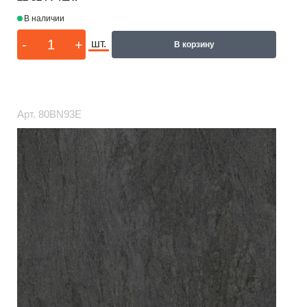
В наличии
-
+
шт.
В корзину
Арт.
80BN93E