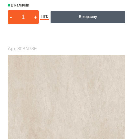
В наличии
-
+
шт.
В корзину
Арт.
80BN73E