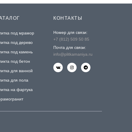
АТАЛОГ
КОНТАКТЫ
Номер для связи:
литка под мрамор
+7 (812) 509 50 85
литка под дерево
Почта для связи:
литка под камень
info@plitkamaniya.ru
ликта под бетон
литка для ванной
литка для пола
литка на фартука
ерамогранит