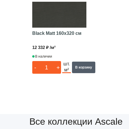
Black Matt
160x320 см
12 332 ₽ /м²
В наличии
шт.
-
+
В корзину
м²
Все коллекции Ascale