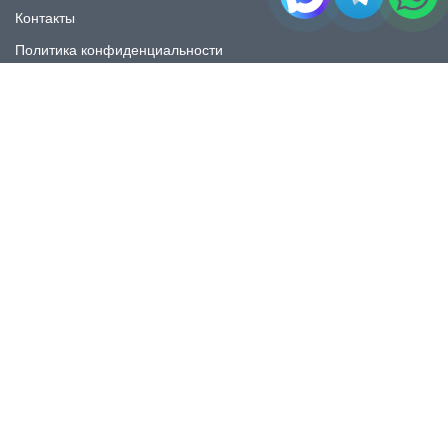
Контакты
Политика конфиденциальности
КАТАЛОГ
Плитка под мрамор
Плитка под дерево
Плитка под камень
Пликта под бетон
Плитка для ванной
Плитка для пола
Плитка на фартука
Керамогранит
КОНТАКТЫ