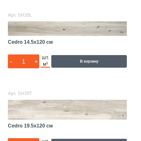
Арт.
SH39L
Cedro
14.5x120 см
шт.
-
+
В корзину
м²
Арт.
SH39T
Cedro
19.5x120 см