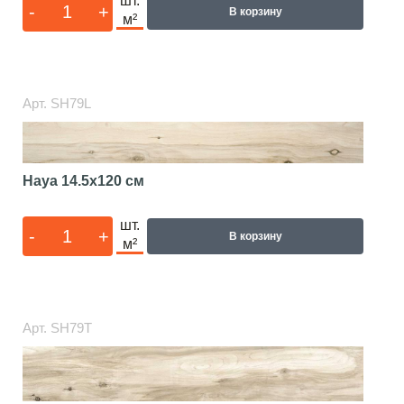
шт.
-
+
В корзину
м²
Арт.
SH79L
Haya
14.5x120 см
шт.
-
+
В корзину
м²
Арт.
SH79T