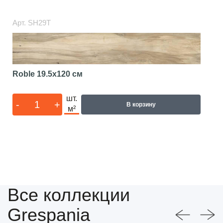
Арт.
SH29T
Roble
19.5x120 см
шт.
-
+
В корзину
м²
Все коллекции
Grespania