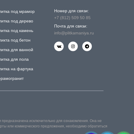
Номер для связи:
литка под мрамор
+7 (812) 509 50 85
литка под дерево
Почта для связи:
литка под камень
info@plitkamaniya.ru
ликта под бетон
литка для ванной
литка для пола
литка на фартука
ерамогранит
и предназначена исключительно для ознакомления. Она не
ферты или коммерческого предложения, необходимо обратиться