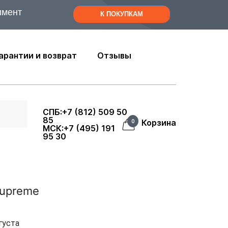
имент
К ПОКУПКАМ
арантии и возврат
Отзывы
СПБ:+7 (812) 509 50
85
Корзина
0
МСК:+7 (495) 191
95 30
Supreme
густа