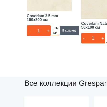
Coverlam 3.5 mm
100x300 см
Coverlam Natu
50x100 см
шт.
-
+
В корзину
м²
-
+
Все коллекции Grespan