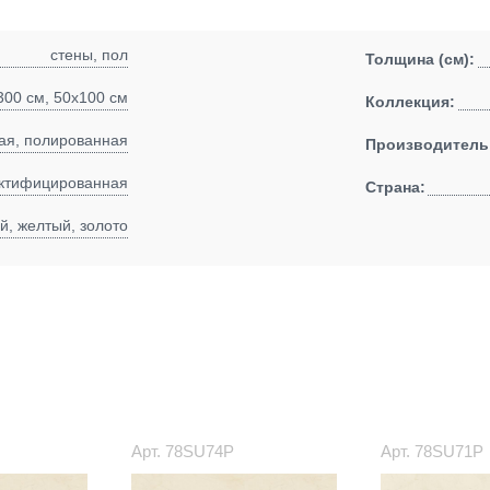
стены, пол
Толщина (см):
300 см, 50x100 см
Коллекция:
ая, полированная
Производитель
ктифицированная
Страна:
й, желтый, золото
Арт.
78SU74P
Арт.
78SU71P