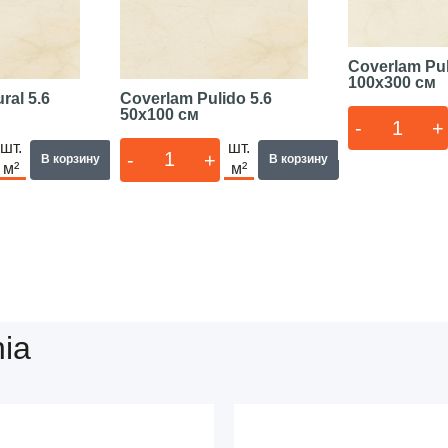
Coverlam Pu
100x300 см
ral 5.6
Coverlam Pulido 5.6
50x100 см
-
+
шт.
шт.
-
+
В корзину
В корзину
м²
м²
ia